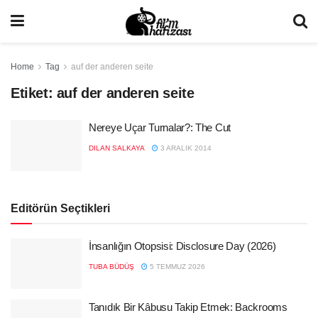
Home
Tag
auf der anderen seite
Etiket:
auf der anderen seite
Nereye Uçar Turnalar?: The Cut
DILAN SALKAYA
3 ARALIK 2014
Editörün Seçtikleri
İnsanlığın Otopsisi: Disclosure Day (2026)
TUBA BÜDÜŞ
5 TEMMUZ 2026
Tanıdık Bir Kâbusu Takip Etmek: Backrooms