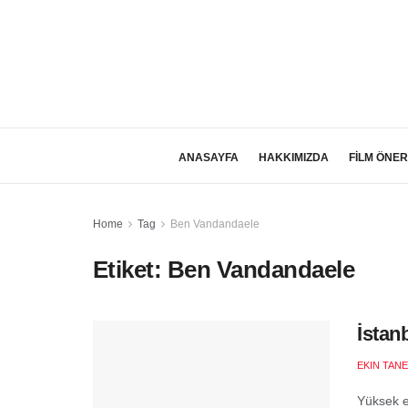
ANASAYFA
HAKKIMIZDA
FİLM ÖNER
Home
Tag
Ben Vandandaele
Etiket:
Ben Vandandaele
İstan
EKIN TANE
Yüksek en