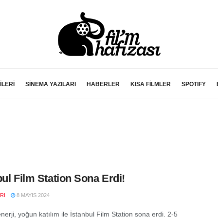
İLERİ
SİNEMA YAZILARI
HABERLER
KISA FİLMLER
SPOTIFY
bul Film Station Sona Erdi!
RI
8 MAYIS 2024
erji, yoğun katılım ile İstanbul Film Station sona erdi. 2-5