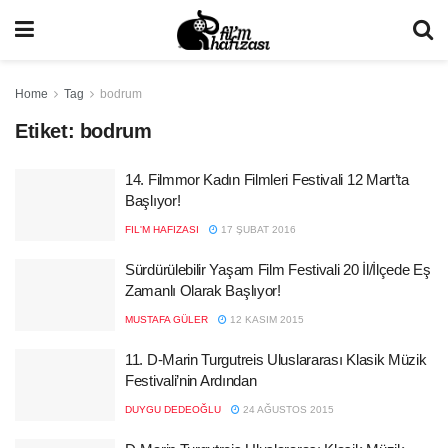
Home
Tag
bodrum
Etiket:
bodrum
14. Filmmor Kadın Filmleri Festivali 12 Mart’ta
Başlıyor!
FIL'M HAFIZASI
17 ŞUBAT 2016
Sürdürülebilir Yaşam Film Festivali 20 İl/İlçede Eş
Zamanlı Olarak Başlıyor!
MUSTAFA GÜLER
12 KASIM 2015
11. D-Marin Turgutreis Uluslararası Klasik Müzik
Festivali’nin Ardından
DUYGU DEDEOĞLU
24 AĞUSTOS 2015