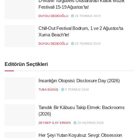
D-Marin Turgutreis Uluslararası Klasik Müzik
Festivali 15-19 Ağustos’ta!
DUYGU DEDEOĞLU
29 TEMMUZ 2015
Chill-Out Festival Bodrum, 1 ve 2 Ağustos’ta
Xuma Beach’te!
DUYGU DEDEOĞLU
25 TEMMUZ 2015
Editörün Seçtikleri
İnsanlığın Otopsisi: Disclosure Day (2026)
TUBA BÜDÜŞ
5 TEMMUZ 2026
Tanıdık Bir Kâbusu Takip Etmek: Backrooms
(2026)
ZEYNEP İLAY ERKEN
29 HAZIRAN 2026
Her Şeyi Yutan Koşulsuz Sevgi: Obsession