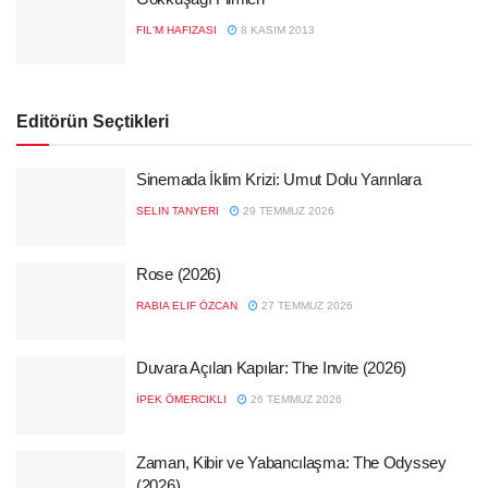
FIL'M HAFIZASI
8 KASIM 2013
Editörün Seçtikleri
Sinemada İklim Krizi: Umut Dolu Yarınlara
SELIN TANYERI
29 TEMMUZ 2026
Rose (2026)
RABIA ELIF ÖZCAN
27 TEMMUZ 2026
Duvara Açılan Kapılar: The Invite (2026)
İPEK ÖMERCIKLI
26 TEMMUZ 2026
Zaman, Kibir ve Yabancılaşma: The Odyssey
(2026)