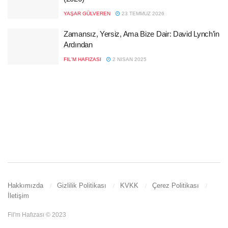
YAŞAR GÜLVEREN
23 TEMMUZ 2026
Zamansız, Yersiz, Ama Bize Dair: David Lynch’in
Ardından
FIL'M HAFIZASI
2 NISAN 2025
Hakkımızda
Gizlilik Politikası
KVKK
Çerez Politikası
İletişim
Fil'm Hafızası © 2023