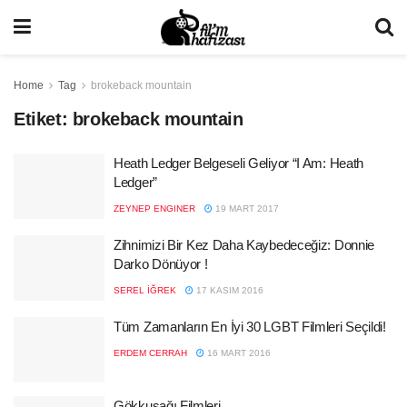
Home
Tag
brokeback mountain
Etiket:
brokeback mountain
Heath Ledger Belgeseli Geliyor “I Am: Heath
Ledger”
ZEYNEP ENGINER
19 MART 2017
Zihnimizi Bir Kez Daha Kaybedeceğiz: Donnie
Darko Dönüyor !
SEREL İĞREK
17 KASIM 2016
Tüm Zamanların En İyi 30 LGBT Filmleri Seçildi!
ERDEM CERRAH
16 MART 2016
Gökkuşağı Filmleri