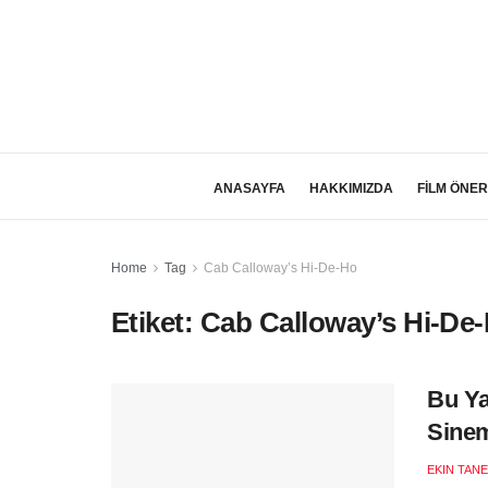
ANASAYFA
HAKKIMIZDA
FİLM ÖNER
Home
Tag
Cab Calloway’s Hi-De-Ho
Etiket:
Cab Calloway’s Hi-De
Bu Ya
Sinem
EKIN TANE