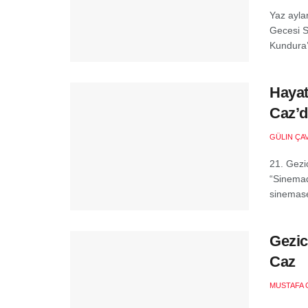
Yaz ayla
Gecesi S
Kundura’
Hayat
Caz’d
GÜLIN ÇA
21. Gezic
“Sinemad
sinemase
Gezic
Caz
MUSTAFA 