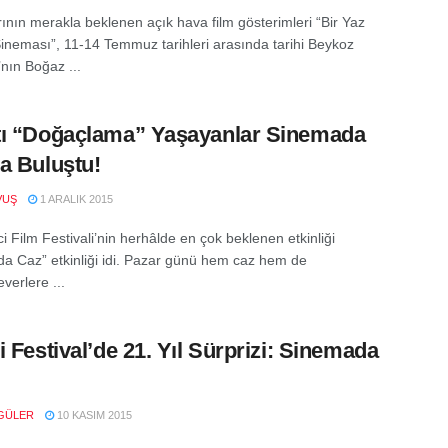
rının merakla beklenen açık hava film gösterimleri “Bir Yaz
ineması”, 11-14 Temmuz tarihleri arasında tarihi Beykoz
nın Boğaz ...
ı “Doğaçlama” Yaşayanlar Sinemada
a Buluştu!
VUŞ
1 ARALIK 2015
i Film Festivali’nin herhâlde en çok beklenen etkinliği
a Caz” etkinliği idi. Pazar günü hem caz hem de
verlere ...
i Festival’de 21. Yıl Sürprizi: Sinemada
GÜLER
10 KASIM 2015