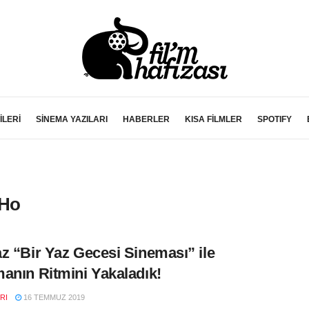
İLERİ
SİNEMA YAZILARI
HABERLER
KISA FİLMLER
SPOTIFY
-Ho
z “Bir Yaz Gecesi Sineması” ile
anın Ritmini Yakaladık!
RI
16 TEMMUZ 2019