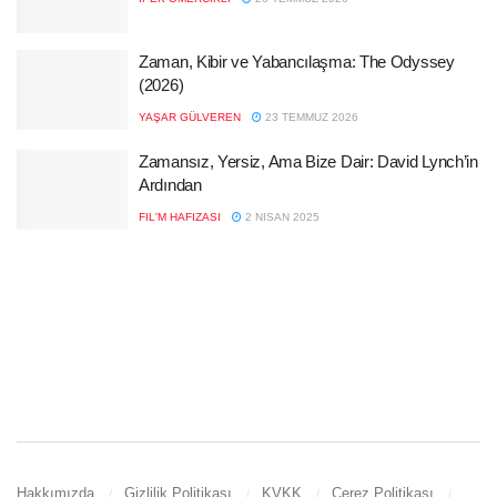
Zaman, Kibir ve Yabancılaşma: The Odyssey
(2026)
YAŞAR GÜLVEREN
23 TEMMUZ 2026
Zamansız, Yersiz, Ama Bize Dair: David Lynch’in
Ardından
FIL'M HAFIZASI
2 NISAN 2025
Hakkımızda
Gizlilik Politikası
KVKK
Çerez Politikası