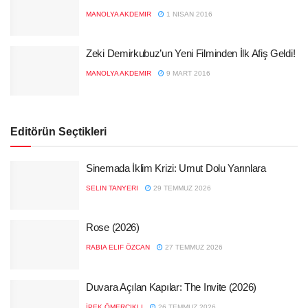
MANOLYA AKDEMIR
1 NISAN 2016
Zeki Demirkubuz’un Yeni Filminden İlk Afiş Geldi!
MANOLYA AKDEMIR
9 MART 2016
Editörün Seçtikleri
Sinemada İklim Krizi: Umut Dolu Yarınlara
SELIN TANYERI
29 TEMMUZ 2026
Rose (2026)
RABIA ELIF ÖZCAN
27 TEMMUZ 2026
Duvara Açılan Kapılar: The Invite (2026)
İPEK ÖMERCIKLI
26 TEMMUZ 2026