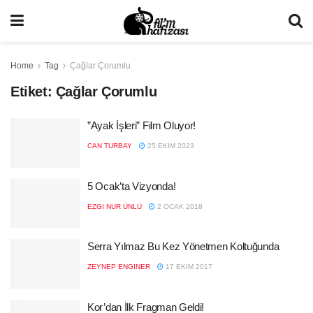
Home
Tag
Çağlar Çorumlu
Etiket:
Çağlar Çorumlu
”Ayak İşleri” Film Oluyor!
CAN TURBAY
25 EKIM 2023
5 Ocak’ta Vizyonda!
EZGI NUR ÜNLÜ
2 OCAK 2018
Serra Yılmaz Bu Kez Yönetmen Koltuğunda
ZEYNEP ENGINER
17 EKIM 2017
Kor’dan İlk Fragman Geldi!