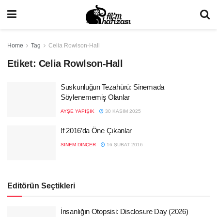
Home
Tag
Celia Rowlson-Hall
Etiket:
Celia Rowlson-Hall
Suskunluğun Tezahürü: Sinemada
Söylenememiş Olanlar
AYŞE YAPIŞIK
30 KASIM 2025
!f 2016’da Öne Çıkanlar
SINEM DINÇER
16 ŞUBAT 2016
Editörün Seçtikleri
İnsanlığın Otopsisi: Disclosure Day (2026)