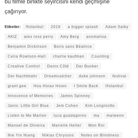
bu filmle birlikte seyircisini kendi geçmişine
çağırıyor.
Etiketler:
!fistanbul
2016
a bigger splash
Adam Salky
AKIZ
alex ross perry
Amy Berg
anomalisa
Benjamin Dickinson
Boris sans Béatrice
Celia Rowlson-Hall
charlie kaufman
Counting
Creative Control
Denis Côté
Der Bunker
Der Nachtmahr
Dreamcatcher
duke johnson
festival
grant gee
Hou Hsiao Hsien
I Smile Back
ifistanbul
Innocence of Memories
James Spinney
Janis: Little Girl Blue
Jem Cohen
Kim Longinotto
Listen to Me Marlon
luca guadagnino
ma
maïwenn
Manoel de Oliveira
Marielle Heller
Mon Roi
Nie Yin Niang
Nikias Chryssos
Notes on Blindness