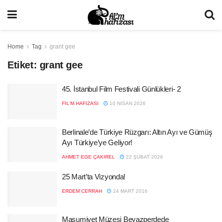
Home
Tag
grant gee
Etiket:
grant gee
45. İstanbul Film Festivali Günlükleri- 2
FIL'M HAFIZASI
10 NISAN 2026
Berlinale’de Türkiye Rüzgarı: Altın Ayı ve Gümüş
Ayı Türkiye’ye Geliyor!
AHMET EGE ÇAKIREL
22 ŞUBAT 2026
25 Mart’ta Vizyonda!
ERDEM CERRAH
24 MART 2016
Masumiyet Müzesi Beyazperdede