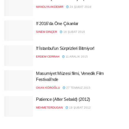
MANOLYA AKDEMIR
24 ŞUBAT 2016
!f 2016’da Öne Çıkanlar
SINEM DINÇER
16 ŞUBAT 2016
!f İstanbul’un Sürprizleri Bitmiyor!
ERDEM CERRAH
11 ARALIK 2015
Masumiyet Müzesi filmi, Venedik Film
Festivali’nde
OKAN KÖROĞLU
27 TEMMUZ 2015
Patience (After Sebald) (2012)
MEHMETERDUGAN
19 ŞUBAT 2012