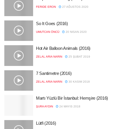
FERIDE ERON
27 AĞUSTOS 2020
So It Goes (2016)
UMUTCAN ÖNCÜ
20 NISAN 2020
Hot Air Balloon Animals (2016)
ZELAL ARIA NARIN
25 ŞUBAT 2019
7 Santimetre (2016)
ZELAL ARIA NARIN
30 KASIM 2018
Martı Yüzlü Bir İstanbul: Hemşire (2016)
ŞURA AYDIN
24 MAYIS 2018
Lütfi (2016)