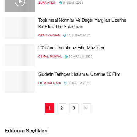
ŞURA AYDIN
9 NISAN 2018
Toplumsal Normlar Ve Değer Yargıları Üzerine
Bir Film: The Salesman
OZAN KAYHAN
15 ŞUBAT 2017
2016’nın Unutulmaz Film Müzikleri
CEMAL PAMPAL
25 ARALIK 2016
Şiddetin Tarihçesi: İstismar Üzerine 10 Film
FIL'M HAFIZASI
30 KASIM 2016
1
2
3
Editörün Seçtikleri