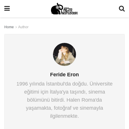
Home
Author
Feride Eron
1996 yılında İstanbul'da doğdu. Üniversite
eğitimi için İtalya'ya taşındı, sinema
bölümünü bitirdi. Halen Roma'da
yaşamakta, fotoğraf ve sinemayla
ilgilenmekte.