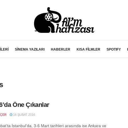
İLERİ
SİNEMA YAZILARI
HABERLER
KISA FİLMLER
SPOTIFY
s
16’da Öne Çıkanlar
NÇER
16 ŞUBAT 2016
at’ta İstanbul’da, 3-6 Mart tarihleri arasında ise Ankara ve