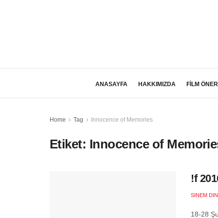
ANASAYFA
HAKKIMIZDA
FİLM ÖNER
Home
Tag
Innocence of Memories
Etiket:
Innocence of Memorie
!f 20
SINEM DI
18-28 Şub