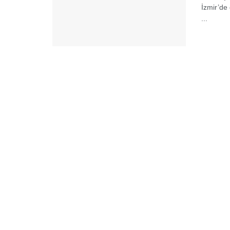
İzmir’de 
...