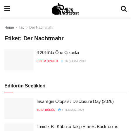
Home
Tag
Der Nachtmahr
Etiket:
Der Nachtmahr
!f 2016’da Öne Çıkanlar
SINEM DINÇER
16 ŞUBAT 2016
Editörün Seçtikleri
İnsanlığın Otopsisi: Disclosure Day (2026)
TUBA BÜDÜŞ
5 TEMMUZ 2026
Tanıdık Bir Kâbusu Takip Etmek: Backrooms