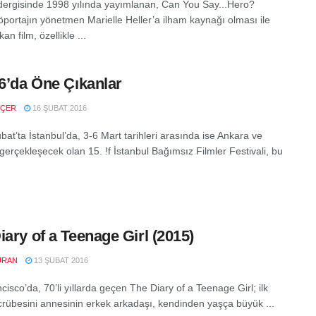
dergisinde 1998 yılında yayımlanan, Can You Say...Hero?
röportajın yönetmen Marielle Heller’a ilham kaynağı olması ile
an film, özellikle ...
16’da Öne Çıkanlar
NÇER
16 ŞUBAT 2016
at’ta İstanbul’da, 3-6 Mart tarihleri arasında ise Ankara ve
gerçekleşecek olan 15. !f İstanbul Bağımsız Filmler Festivali, bu
iary of a Teenage Girl (2015)
URAN
13 ŞUBAT 2016
isco’da, 70’li yıllarda geçen The Diary of a Teenage Girl; ilk
ecrübesini annesinin erkek arkadaşı, kendinden yaşça büyük ...