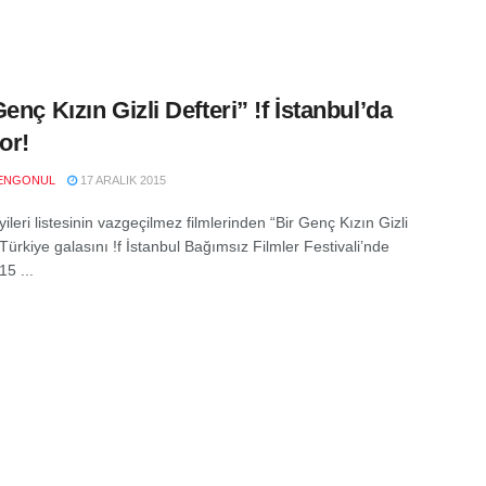
enç Kızın Gizli Defteri” !f İstanbul’da
or!
ENGONUL
17 ARALIK 2015
iyileri listesinin vazgeçilmez filmlerinden “Bir Genç Kızın Gizli
 Türkiye galasını !f İstanbul Bağımsız Filmler Festivali’nde
15 ...