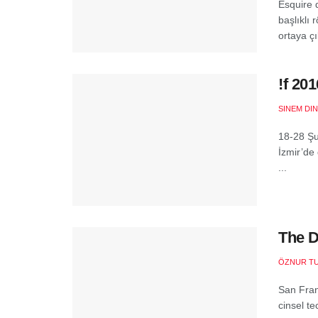
Esquire 
başlıklı 
ortaya çık
!f 20
SINEM DI
18-28 Şub
İzmir’de 
...
The D
ÖZNUR T
San Franc
cinsel t