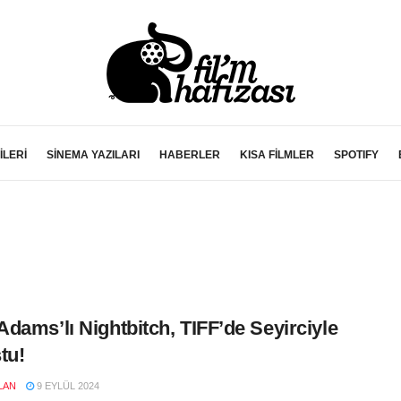
İLERİ
SİNEMA YAZILARI
HABERLER
KISA FİLMLER
SPOTIFY
dams’lı Nightbitch, TIFF’de Seyirciyle
tu!
LAN
9 EYLÜL 2024