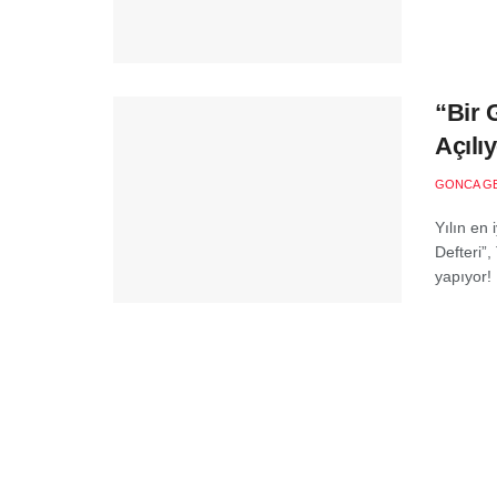
“Bir G
Açılıy
GONCA G
Yılın en 
Defteri”,
yapıyor! 