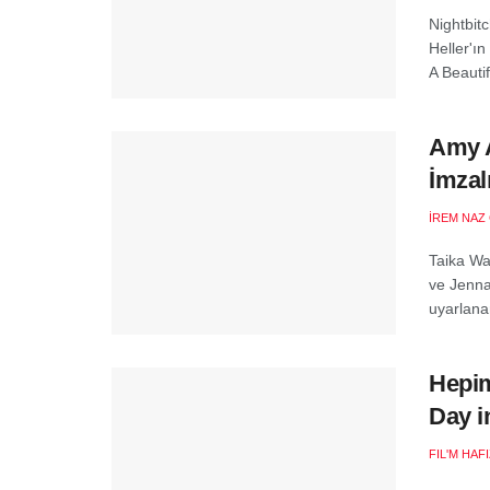
Nightbitc
Heller'ı
A Beautif
Amy A
İmzal
İREM NAZ
Taika Wa
ve Jenna
uyarlanan
Hepim
Day i
FIL'M HAF