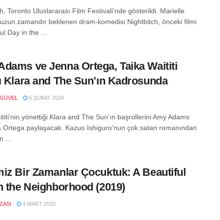
h, Toronto Uluslararası Film Festivali'nde gösterildi. Marielle
n uzun zamandır beklenen dram-komedisi Nightbitch, önceki filmi
ul Day in the ...
dams ve Jenna Ortega, Taika Waititi
ı Klara and The Sun’ın Kadrosunda
 GÜVEL
5 ŞUBAT 2024
ititi'nin yönettiği Klara and The Sun'ın başrollerini Amy Adams
 Ortega paylaşacak. Kazuo Ishiguro'nun çok satan romanından
 ...
iz Bir Zamanlar Çocuktuk: A Beautiful
n the Neighborhood (2019)
IZASI
4 MART 2020