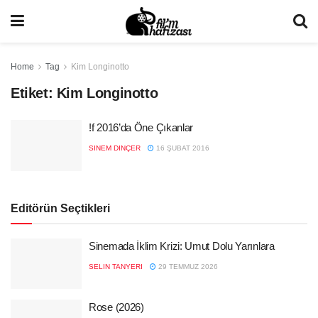
Home
Tag
Kim Longinotto
Etiket:
Kim Longinotto
!f 2016’da Öne Çıkanlar
SINEM DINÇER
16 ŞUBAT 2016
Editörün Seçtikleri
Sinemada İklim Krizi: Umut Dolu Yarınlara
SELIN TANYERI
29 TEMMUZ 2026
Rose (2026)