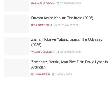
RABIA ELIF ÖZCAN
27 TEMMUZ 2026
Duvara Açılan Kapılar: The Invite (2026)
İPEK ÖMERCIKLI
26 TEMMUZ 2026
Zaman, Kibir ve Yabancılaşma: The Odyssey
(2026)
YAŞAR GÜLVEREN
23 TEMMUZ 2026
Zamansız, Yersiz, Ama Bize Dair: David Lynch’in
Ardından
FIL'M HAFIZASI
2 NISAN 2025