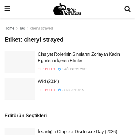
Home
Tag
cheryl strayed
Etiket:
cheryl strayed
Cinsiyet Rollerinin Sınırlarını Zorlayan Kadın
Figürlerini İçeren Filmler
ELIF BULUT
5 AĞUSTOS 2015
Wild (2014)
ELIF BULUT
27 NISAN 2015
Editörün Seçtikleri
İnsanlığın Otopsisi: Disclosure Day (2026)