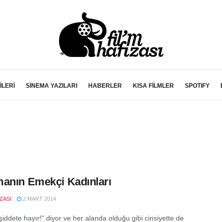
İLERİ
SİNEMA YAZILARI
HABERLER
KISA FİLMLER
SPOTIFY
anın Emekçi Kadınları
IZASI
2 MART 2014
iddete hayır!" diyor ve her alanda olduğu gibi cinsiyette de