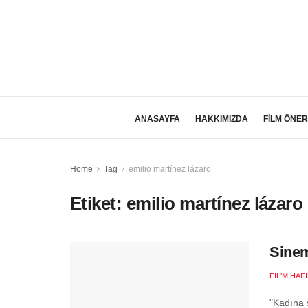
ANASAYFA
HAKKIMIZDA
FİLM ÖNER
Home
Tag
emilio martínez lázaro
Etiket:
emilio martínez lázaro
Sinem
FIL'M HAF
"Kadına ş