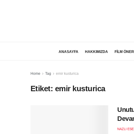
ANASAYFA
HAKKIMIZDA
FİLM ÖNER
Home
Tag
emir kusturica
Etiket:
emir kusturica
Unutu
Deva
NAZLI ES