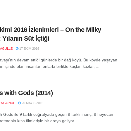
kimi 2016 İzlenimleri – On the Milky
 Yılanın Süt İçtiği
RAGÜLLE
17 EKIM 2016
vaşı’nın devam ettiği günlerde bir dağ köyü. Bu köyde yaşayan
n içinde olan insanlar; onlarla birlikte kuşlar, kazlar, ...
 with Gods (2014)
ENGONUL
20 MAYIS 2015
h Gods ile 9 farklı coğrafyada geçen 9 farklı inanç, 9 heyecan
netmenin kısa filmleriyle bir araya geliyor. ...