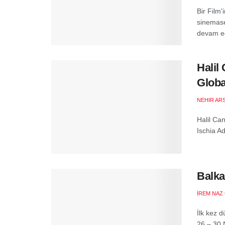
Bir Film
sinemase
devam ed
Halil
Globa
NEHIR AR
Halil Can
Ischia A
Balka
İREM NAZ
İlk kez 
26 – 30 