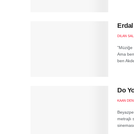
Erdal
DILAN SA
"Müziğe 
Ama ben 
ben Akden
Do Yo
KAAN DEN
Beyazper
metrajlı 
sineması