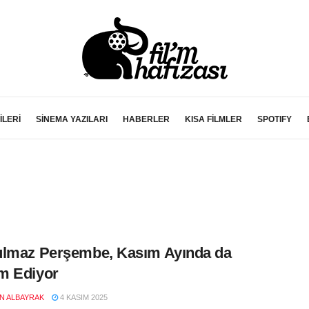
İLERİ
SİNEMA YAZILARI
HABERLER
KISA FİLMLER
SPOTIFY
lmaz Perşembe, Kasım Ayında da
m Ediyor
EN ALBAYRAK
4 KASIM 2025