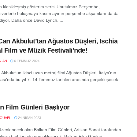
'in klasikleşmiş gösterim serisi Unutulmaz Perşembe,
verlerle buluşmaya kasım ayının perşembe akşamlarında da
iyor. Daha önce David Lynch, ...
 Can Akbulut’tan Ağustos Düşleri, Ischia
l Film ve Müzik Festivali’nde!
SLAN
6 TEMMUZ 2024
 Akbulut'un ikinci uzun metraj filmi Ağustos Düşleri, İtalya'nın
dası'nda bu yıl 7- 14 Temmuz tarihleri arasında gerçekleşecek ...
n Film Günleri Başlıyor
 GÜVEL
24 NISAN 2023
düzenlenecek olan Balkan Film Günleri, Artizan Sanat tarafından
Nisan tarihlerinde gerçekleşecek. Balkan Film Günleri