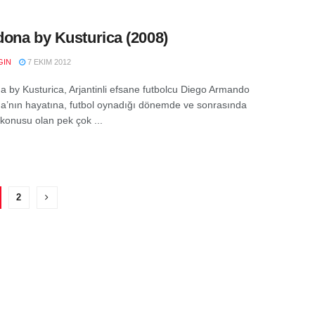
ona by Kusturica (2008)
GIN
7 EKIM 2012
 by Kusturica, Arjantinli efsane futbolcu Diego Armando
’nın hayatına, futbol oynadığı dönemde ve sonrasında
 konusu olan pek çok ...
2