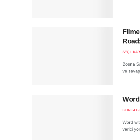
Filme
Road:
SEÇIL KA
Bosna Sa
ve savaşı
Words
GONCA G
Word wit
verici yö