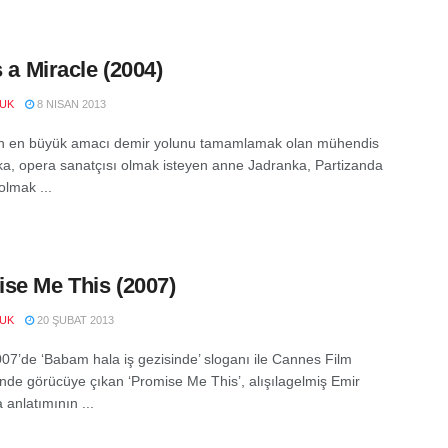
s a Miracle (2004)
UK
8 NISAN 2013
ın en büyük amacı demir yolunu tamamlamak olan mühendis
a, opera sanatçısı olmak isteyen anne Jadranka, Partizanda
olmak ...
se Me This (2007)
UK
20 ŞUBAT 2013
07’de ‘Babam hala iş gezisinde’ sloganı ile Cannes Film
i’nde görücüye çıkan ‘Promise Me This’, alışılagelmiş Emir
 anlatımının ...