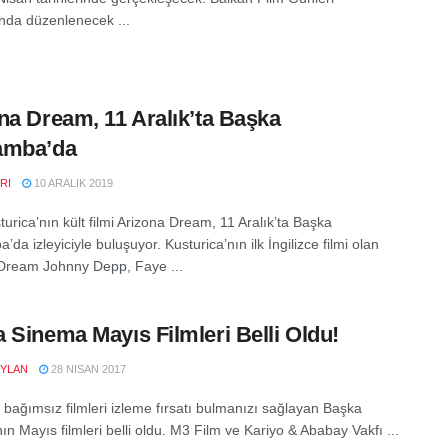
da düzenlenecek ...
na Dream, 11 Aralık’ta Başka
amba’da
RI
10 ARALIK 2019
urica’nın kült filmi Arizona Dream, 11 Aralık’ta Başka
da izleyiciyle buluşuyor. Kusturica’nın ilk İngilizce filmi olan
Dream Johnny Depp, Faye ...
 Sinema Mayıs Filmleri Belli Oldu!
YLAN
28 NISAN 2017
n bağımsız filmleri izleme fırsatı bulmanızı sağlayan Başka
n Mayıs filmleri belli oldu. M3 Film ve Kariyo & Ababay Vakfı ...