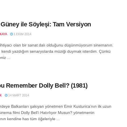
 Güney ile Söyleşi: Tam Versiyon
LKAYA
1 EKIM 2014
ihtiyacı olan bir sanat dalı olduğunu düşünmüyorum sinemanın.
kendi yazdığım senaryolarda müziği duymak isterdim. Çünkü
iz ...
u Remember Dolly Bell? (1981)
K
14 MART 2014
deye Balkanları şakıyan yönetmen Emir Kusturica’nın ilk uzun
sinema filmi Dolly Bell’i Hatırlıyor Musun? yönetmenin
nın kendine has tüm öğeleriyle ...