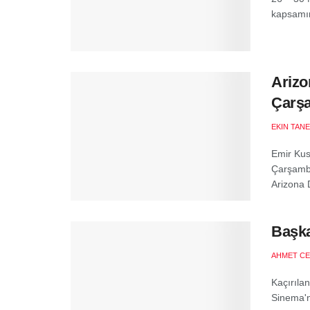
kapsamın
Arizo
Çarş
EKIN TANE
Emir Kust
Çarşamba’
Arizona 
Başka
AHMET CE
Kaçırıla
Sinema'nı