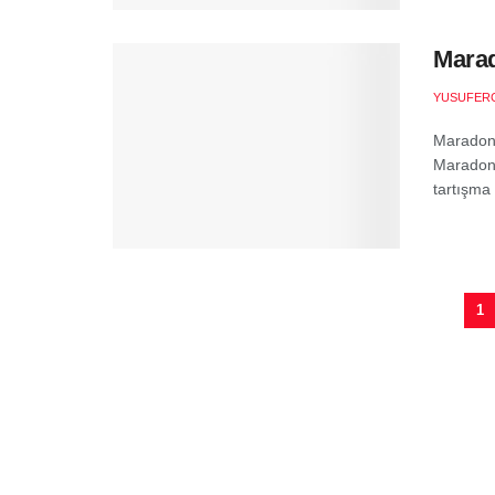
Marad
YUSUFER
Maradona
Maradona
tartışma
1