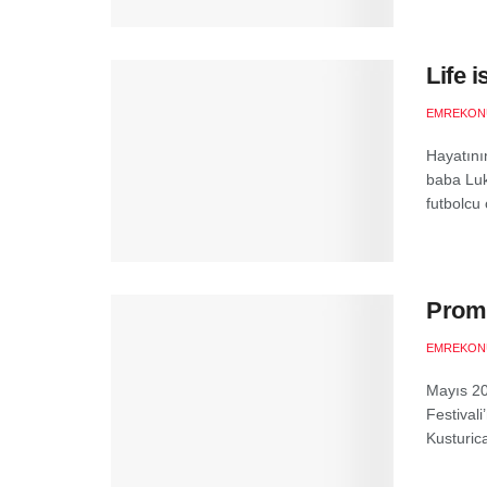
Life i
EMREKON
Hayatın
baba Luk
futbolcu 
Promi
EMREKON
Mayıs 20
Festival
Kusturica