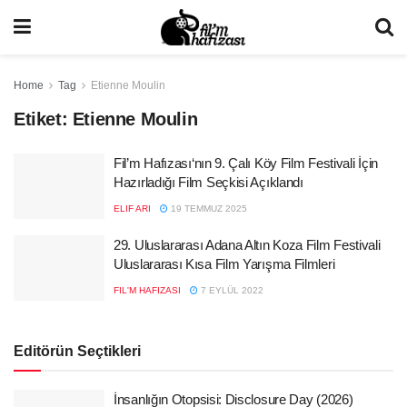
Home
Tag
Etienne Moulin
Etiket:
Etienne Moulin
Fil’m Hafızası‘nın 9. Çalı Köy Film Festivali İçin
Hazırladığı Film Seçkisi Açıklandı
ELIF ARI
19 TEMMUZ 2025
29. Uluslararası Adana Altın Koza Film Festivali
Uluslararası Kısa Film Yarışma Filmleri
FIL'M HAFIZASI
7 EYLÜL 2022
Editörün Seçtikleri
İnsanlığın Otopsisi: Disclosure Day (2026)