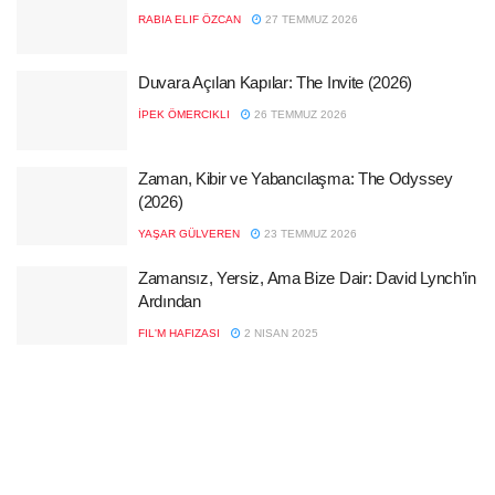
RABIA ELIF ÖZCAN
27 TEMMUZ 2026
Duvara Açılan Kapılar: The Invite (2026)
İPEK ÖMERCIKLI
26 TEMMUZ 2026
Zaman, Kibir ve Yabancılaşma: The Odyssey
(2026)
YAŞAR GÜLVEREN
23 TEMMUZ 2026
Zamansız, Yersiz, Ama Bize Dair: David Lynch’in
Ardından
FIL'M HAFIZASI
2 NISAN 2025