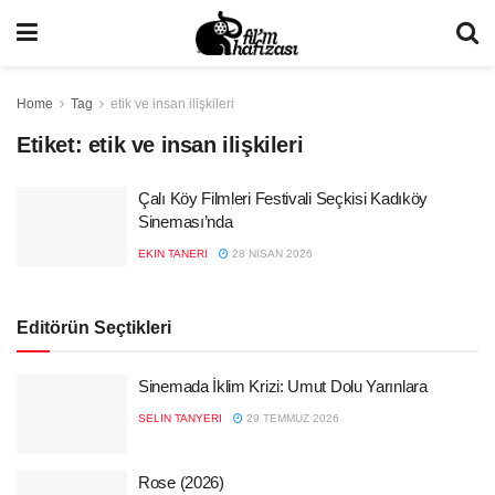
Home
Tag
etik ve insan ilişkileri
Etiket:
etik ve insan ilişkileri
Çalı Köy Filmleri Festivali Seçkisi Kadıköy
Sineması’nda
EKIN TANERI
28 NISAN 2026
Editörün Seçtikleri
Sinemada İklim Krizi: Umut Dolu Yarınlara
SELIN TANYERI
29 TEMMUZ 2026
Rose (2026)