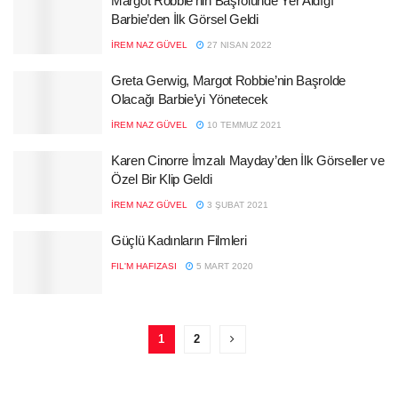
Margot Robbie’nin Başrolünde Yer Aldığı
Barbie’den İlk Görsel Geldi
İREM NAZ GÜVEL
27 NISAN 2022
Greta Gerwig, Margot Robbie’nin Başrolde
Olacağı Barbie’yi Yönetecek
İREM NAZ GÜVEL
10 TEMMUZ 2021
Karen Cinorre İmzalı Mayday’den İlk Görseller ve
Özel Bir Klip Geldi
İREM NAZ GÜVEL
3 ŞUBAT 2021
Güçlü Kadınların Filmleri
FIL'M HAFIZASI
5 MART 2020
1
2