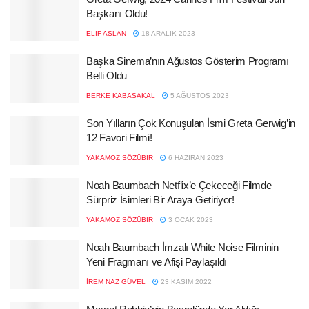
Başkanı Oldu!
ELIF ASLAN
18 ARALIK 2023
Başka Sinema’nın Ağustos Gösterim Programı
Belli Oldu
BERKE KABASAKAL
5 AĞUSTOS 2023
Son Yılların Çok Konuşulan İsmi Greta Gerwig’in
12 Favori Filmi!
YAKAMOZ SÖZÜBIR
6 HAZIRAN 2023
Noah Baumbach Netflix’e Çekeceği Filmde
Sürpriz İsimleri Bir Araya Getiriyor!
YAKAMOZ SÖZÜBIR
3 OCAK 2023
Noah Baumbach İmzalı White Noise Filminin
Yeni Fragmanı ve Afişi Paylaşıldı
İREM NAZ GÜVEL
23 KASIM 2022