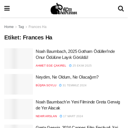
Home
Tag
Frances Ha
Etiket:
Frances Ha
Noah Baumbach, 2025 Gotham Ödülleri’nde
Onur Ödülüne Layık Görüldü!
AHMET EGE ÇAKIREL
25 EKIM 2025
Neydim, Ne Oldum, Ne Olacağım?
BÜŞRA SOYLU
31 TEMMUZ 2024
Noah Baumbach’ın Yeni Filminde Greta Gerwig
de Yer Alacak
NEHIR ARSLAN
17 MART 2024
Greta Gerwig, 2024 Cannes Film Festivali Jüri