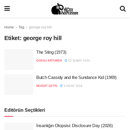
Home
Tag
george roy hill
Etiket:
george roy hill
The Sting (1973)
GÖKSU ERTÜREN
13 ŞUBAT 2020
Butch Cassidy and the Sundance Kid (1969)
MÜJDAT ÇETIN
3 OCAK 2016
Editörün Seçtikleri
İnsanlığın Otopsisi: Disclosure Day (2026)