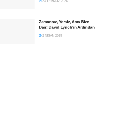
23 TEMMUZ 2026
Zamansız, Yersiz, Ama Bize
Dair: David Lynch’in Ardından
2 NISAN 2025