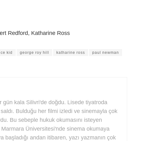
t Redford, Katharine Ross
ce kid
george roy hill
katharine ross
paul newman
r gün kala Silivri'de doğdu. Lisede tiyatroda
saldı. Bulduğu her filmi izledi ve sinemayla çok
urdu. Bu sebeple hukuk okumasını isteyen
, Marmara Üniversitesi'nde sinema okumaya
 başladığı andan itibaren, yazı yazmanın çok