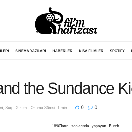
İLERİ
SİNEMA YAZILARI
HABERLER
KISA FİLMLER
SPOTIFY
and the Sundance Ki
0
0
ri
,
Suç - Gizem
Okuma Süresi: 1 min
1890’ların sonlarında yaşayan Butch