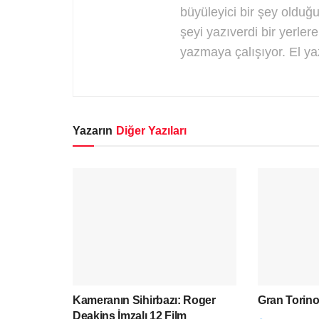
büyüleyici bir şey olduğun
şeyi yazıverdi bir yerle
yazmaya çalışıyor. El ya
Yazarın
Diğer Yazıları
Kameranın Sihirbazı: Roger
Gran Torino
Deakins İmzalı 12 Film