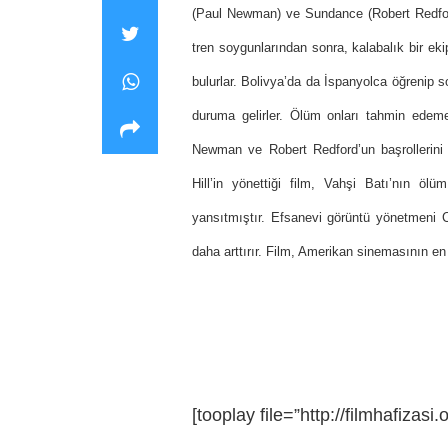
(Paul Newman) ve Sundance (Robert Redfo
tren soygunlarından sonra, kalabalık bir ek
bulurlar. Bolivya’da da İspanyolca öğreni
duruma gelirler. Ölüm onları tahmin ede
Newman ve Robert Redford’un başrollerini
Hill’in yönettiği film, Vahşi Batı’nın ö
yansıtmıştır. Efsanevi görüntü yönetmeni Co
daha arttırır. Film, Amerikan sinemasının en v
[tooplay file=”http://filmhafi