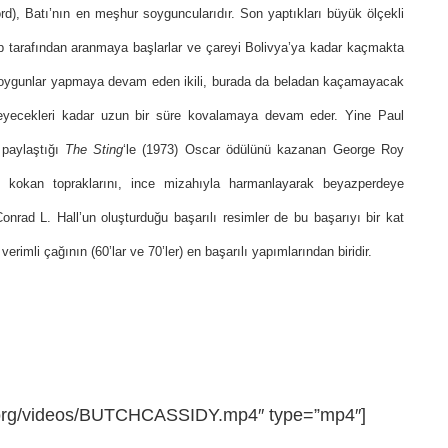
rd),
Batı’nın en meşhur soyguncularıdır. Son yaptıkları büyük ölçekli
ip tarafından aranmaya başlarlar ve çareyi Bolivya’ya kadar kaçmakta
p soygunlar yapmaya devam eden ikili, burada da beladan kaçamayacak
meyecekleri kadar uzun bir süre kovalamaya devam eder. Yine Paul
 paylaştığı
The Sting
‘le (1973) Oscar ödülünü kazanan George Roy
lüm kokan topraklarını, ince mizahıyla harmanlayarak beyazperdeye
nrad L. Hall’un oluşturduğu başarılı resimler de bu başarıyı bir kat
erimli çağının (60’lar ve 70’ler) en başarılı yapımlarından biridir.
zasi.org/videos/BUTCHCASSIDY.mp4″ type=”mp4″]