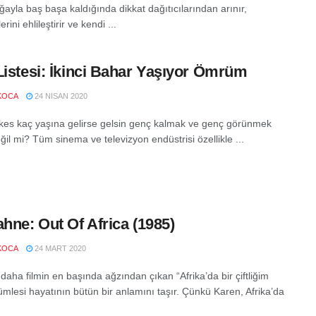
ğayla baş başa kaldığında dikkat dağıtıcılarından arınır,
rini ehlileştirir ve kendi ...
Listesi: İkinci Bahar Yaşıyor Ömrüm
KOCA
24 NISAN 2020
rkes kaç yaşına gelirse gelsin genç kalmak ve genç görünmek
eğil mi? Tüm sinema ve televizyon endüstrisi özellikle ...
ahne: Out Of Africa (1985)
KOCA
24 MART 2020
daha filmin en başında ağzından çıkan “Afrika’da bir çiftliğim
ümlesi hayatının bütün bir anlamını taşır. Çünkü Karen, Afrika’da