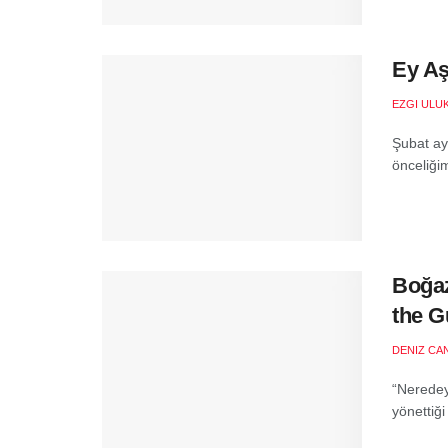
Ey Aş
EZGI ULU
Şubat ay
önceliğim
Boğaz
the G
DENIZ CA
“Neredey
yönettiği