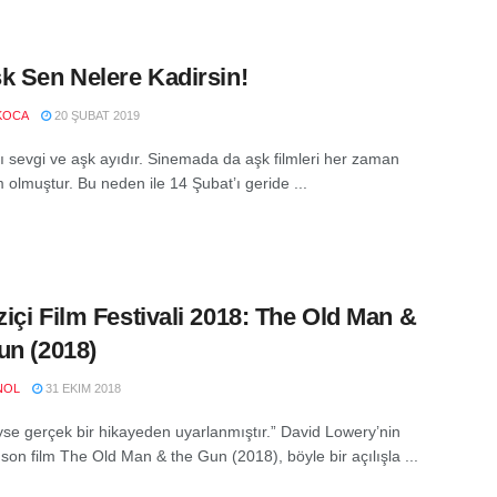
k Sen Nelere Kadirsin!
KOCA
20 ŞUBAT 2019
ı sevgi ve aşk ayıdır. Sinemada da aşk filmleri her zaman
 olmuştur. Bu neden ile 14 Şubat’ı geride ...
içi Film Festivali 2018: The Old Man &
un (2018)
NOL
31 EKIM 2018
se gerçek bir hikayeden uyarlanmıştır.” David Lowery’nin
 son film The Old Man & the Gun (2018), böyle bir açılışla ...