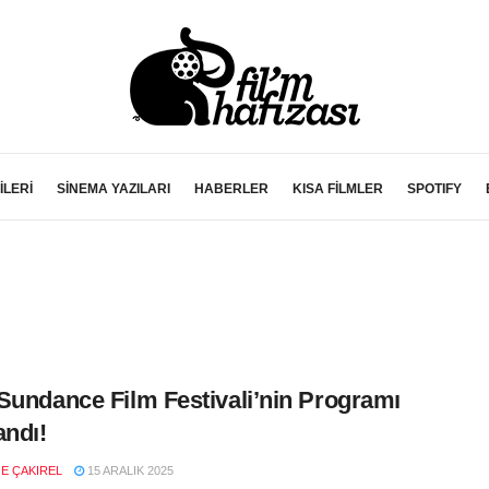
İLERİ
SİNEMA YAZILARI
HABERLER
KISA FİLMLER
SPOTIFY
Sundance Film Festivali’nin Programı
andı!
E ÇAKIREL
15 ARALIK 2025