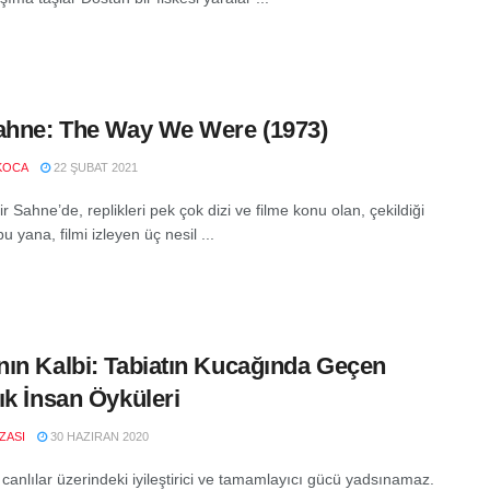
ahne: The Way We Were (1973)
KOCA
22 ŞUBAT 2021
r Sahne’de, replikleri pek çok dizi ve filme konu olan, çekildiği
bu yana, filmi izleyen üç nesil ...
ın Kalbi: Tabiatın Kucağında Geçen
ık İnsan Öyküleri
IZASI
30 HAZIRAN 2020
canlılar üzerindeki iyileştirici ve tamamlayıcı gücü yadsınamaz.