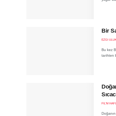
Bir S
EZGI ULU
Bu kez Bi
tarihten 
Doğan
Sıcac
FIL'M HAF
Doğanın 