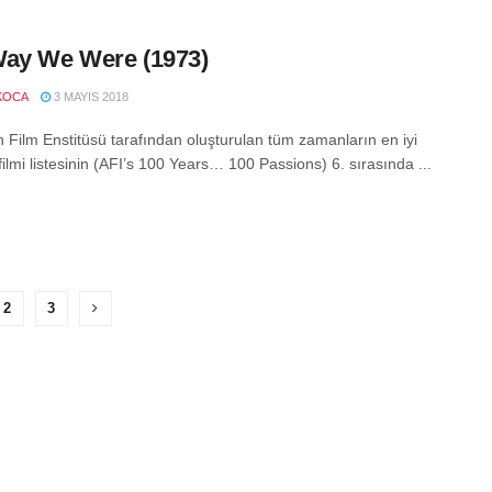
ay We Were (1973)
KOCA
3 MAYIS 2018
 Film Enstitüsü tarafından oluşturulan tüm zamanların en iyi
ilmi listesinin (AFI’s 100 Years… 100 Passions) 6. sırasında ...
2
3