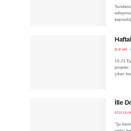
Sundance
edisyonu
kapsadığı
Hafta
ELIF ARI
15-21 Ey
projeler,
çıkan baş
İlle 
EZGI ULU
“Şu kanlı
yağar baş