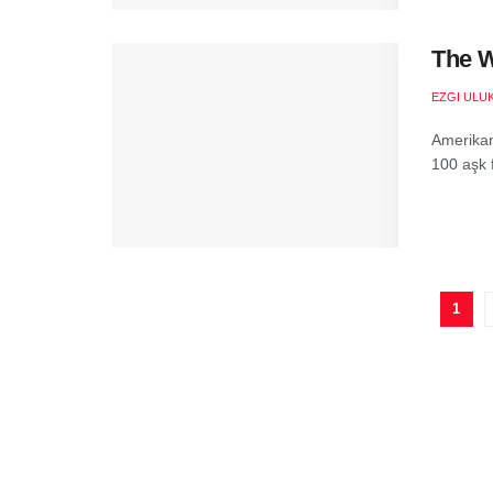
The W
EZGI ULU
Amerikan
100 aşk f
1