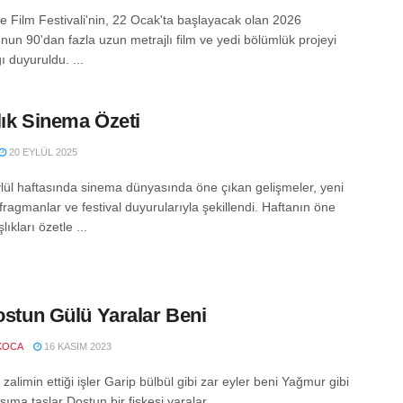
 Film Festivali'nin, 22 Ocak'ta başlayacak olan 2026
nun 90'dan fazla uzun metrajlı film ve yedi bölümlük projeyi
 duyuruldu. ...
lık Sinema Özeti
20 EYLÜL 2025
lül haftasında sinema dünyasında öne çıkan gelişmeler, yeni
 fragmanlar ve festival duyurularıyla şekillendi. Haftanın öne
lıkları özetle ...
Dostun Gülü Yaralar Beni
KOCA
16 KASIM 2023
 zalimin ettiği işler Garip bülbül gibi zar eyler beni Yağmur gibi
ıma taşlar Dostun bir fiskesi yaralar ...