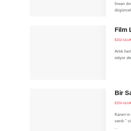
İnsan do
düşüncele
Film 
EZGI ULU
Artık he
istiyor d
Bir S
EZGI ULU
Karen’ın 
vardı.” c
...