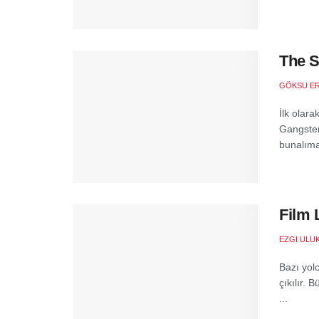
The S
GÖKSU E
İlk olara
Gangster
bunalıma 
Film 
EZGI ULU
Bazı yolc
çıkılır.
...