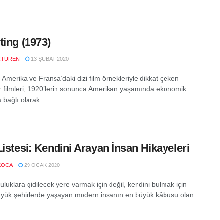
ting (1973)
RTÜREN
13 ŞUBAT 2020
k Amerika ve Fransa’daki dizi film örnekleriyle dikkat çeken
 filmleri, 1920’lerin sonunda Amerikan yaşamında ekonomik
bağlı olarak ...
Listesi: Kendini Arayan İnsan Hikayeleri
KOCA
29 OCAK 2020
uluklara gidilecek yere varmak için değil, kendini bulmak için
 Büyük şehirlerde yaşayan modern insanın en büyük kâbusu olan