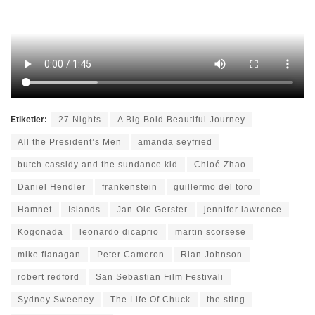
Etiketler:
27 Nights
A Big Bold Beautiful Journey
All the President’s Men
amanda seyfried
butch cassidy and the sundance kid
Chloé Zhao
Daniel Hendler
frankenstein
guillermo del toro
Hamnet
Islands
Jan-Ole Gerster
jennifer lawrence
Kogonada
leonardo dicaprio
martin scorsese
mike flanagan
Peter Cameron
Rian Johnson
robert redford
San Sebastian Film Festivali
Sydney Sweeney
The Life Of Chuck
the sting