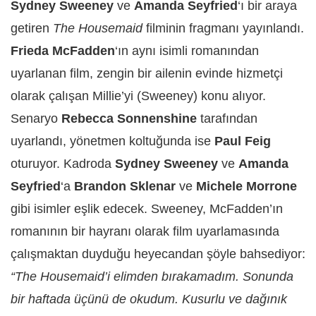
Sydney Sweeney
ve
Amanda Seyfried
‘ı bir araya
getiren
The Housemaid
filminin fragmanı yayınlandı.
Frieda McFadden
‘ın aynı isimli romanından
uyarlanan film, zengin bir ailenin evinde hizmetçi
olarak çalışan Millie’yi (Sweeney) konu alıyor.
Senaryo
Rebecca Sonnenshine
tarafından
uyarlandı, yönetmen koltuğunda ise
Paul Feig
oturuyor. Kadroda
Sydney Sweeney
ve
Amanda
Seyfried
‘a
Brandon Sklenar
ve
Michele Morrone
gibi isimler eşlik edecek. Sweeney, McFadden’ın
romanının bir hayranı olarak film uyarlamasında
çalışmaktan duyduğu heyecandan şöyle bahsediyor:
“The Housemaid’i elimden bırakamadım. Sonunda
bir haftada üçünü de okudum. Kusurlu ve dağınık