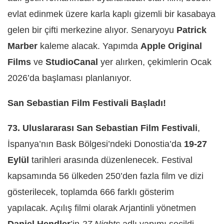
evlat edinmek üzere karla kaplı gizemli bir kasabaya
gelen bir çifti merkezine alıyor. Senaryoyu
Patrick
Marber
kaleme alacak. Yapımda
Apple Original
Films
ve
StudioCanal
yer alırken, çekimlerin Ocak
2026’da başlaması planlanıyor.
San Sebastian Film Festivali Başladı!
73. Uluslararası San Sebastian Film Festivali
,
İspanya’nın Bask Bölgesi’ndeki Donostia’da
19-27
Eylül
tarihleri arasında düzenlenecek. Festival
kapsamında 56 ülkeden 250’den fazla film ve dizi
gösterilecek, toplamda 666 farklı gösterim
yapılacak. Açılış filmi olarak Arjantinli yönetmen
Daniel Hendler
’in
27 Nights
adlı yapımı seçildi.