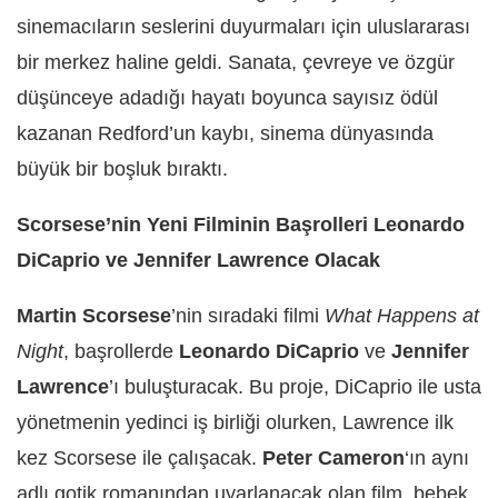
sinemacıların seslerini duyurmaları için uluslararası
bir merkez haline geldi. Sanata, çevreye ve özgür
düşünceye adadığı hayatı boyunca sayısız ödül
kazanan Redford’un kaybı, sinema dünyasında
büyük bir boşluk bıraktı.
Scorsese’nin Yeni Filminin Başrolleri Leonardo
DiCaprio ve Jennifer Lawrence Olacak
Martin Scorsese
’nin sıradaki filmi
What Happens at
Night
, başrollerde
Leonardo DiCaprio
ve
Jennifer
Lawrence
’ı buluşturacak. Bu proje, DiCaprio ile usta
yönetmenin yedinci iş birliği olurken, Lawrence ilk
kez Scorsese ile çalışacak.
Peter Cameron
‘ın aynı
adlı gotik romanından uyarlanacak olan film, bebek