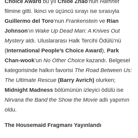
Choice Award
bu yıl
Chloe Zhao
’nun
Hamnet
filmine gitti. İkinci ve üçüncü sırayı ise sırasıyla
Guillermo del Toro
’nun
Frankenstein
ve
Rian
Johnson
’ın
Wake Up Dead Man: A Knives Out
Mystery
aldı. Uluslararası Halk Tercihi Ödülü’nü
(
International People’s Choice Award
),
Park
Chan-wook
’un
No Other Choice
kazandı. Belgesel
kategorisinde halkın favorisi
The Road Between Us:
The Ultimate Rescue
(Barry Avrich)
olurken;
Midnight Madness
bölümünün izleyici ödülü ise
Nirvana the Band the Show the Movie
adlı yapımın
oldu.
The Housemaid Fragmanı Yayınlandı