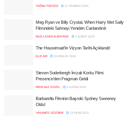
TUĞBA TOKSÖZ
27 TEMMUZ 2025
Meg Ryan ve Billy Crystal, When Harry Met Sally
Filmindeki Sahneyi Yeniden Canlandırdı
NAZLI ESEN ALBAYRAK
2 ŞUBAT 2025
The Housemaid’in Vizyon Tarihi Açıklandı!
ELIF ARI
26 ARALIK 2024
Steven Soderbergh İmzalı Korku Filmi
Presence’den Fragman Geldi
İREM NAZ GÜVEL
4 KASIM 2024
Barbarella Filminin Başrolü Sydney Sweeney
Oldu!
YAKAMOZ SÖZÜBIR
13 EKIM 2022