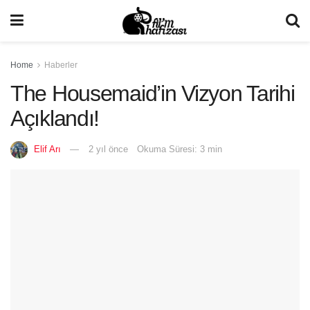
Home
Haberler
The Housemaid’in Vizyon Tarihi
Açıklandı!
Elif Arı
2 yıl önce
Okuma Süresi: 3 min