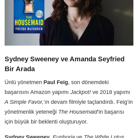
Sydney Sweeney ve Amanda Seyfried
Bir Arada
Ünlü yönetmen
Paul Feig
, son dönemdeki
başarısını Amazon yapımı
Jackpot!
ve 2018 yapımı
A Simple Favor,’ı
n devam filmiyle taçlandırdı. Feig’in
yönetmenlik yeteneği
The Housemaid
’in başarısı
için büyük bir beklenti oluşturuyor.
Sydney Sweeney
,
Euphoria
ve
The White Lotus