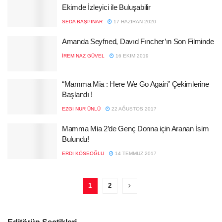
Ekimde İzleyici ile Buluşabilir
SEDA BAŞPINAR
17 HAZIRAN 2020
Amanda Seyfrıed, Davıd Fıncher’ın Son Filminde
İREM NAZ GÜVEL
16 EKIM 2019
“Mamma Mia : Here We Go Again” Çekimlerine
Başlandı !
EZGI NUR ÜNLÜ
22 AĞUSTOS 2017
Mamma Mia 2’de Genç Donna için Aranan İsim
Bulundu!
ERDI KÖSEOĞLU
14 TEMMUZ 2017
1
2