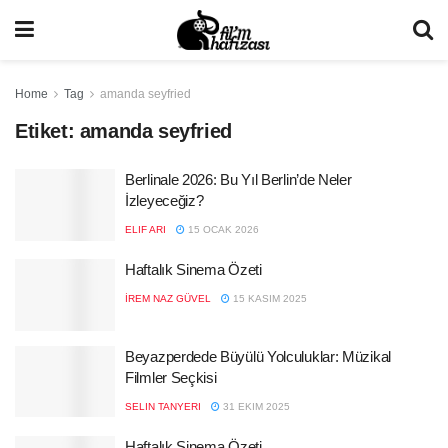
Home
Tag
amanda seyfried
Etiket:
amanda seyfried
Berlinale 2026: Bu Yıl Berlin’de Neler
İzleyeceğiz?
ELIF ARI
15 OCAK 2026
Haftalık Sinema Özeti
İREM NAZ GÜVEL
15 KASIM 2025
Beyazperdede Büyülü Yolculuklar: Müzikal
Filmler Seçkisi
SELIN TANYERI
31 EKIM 2025
Haftalık Sinema Özeti