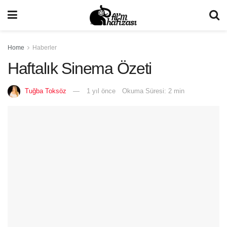
Home
Haberler
Haftalık Sinema Özeti
Tuğba Toksöz
1 yıl önce
Okuma Süresi: 2 min