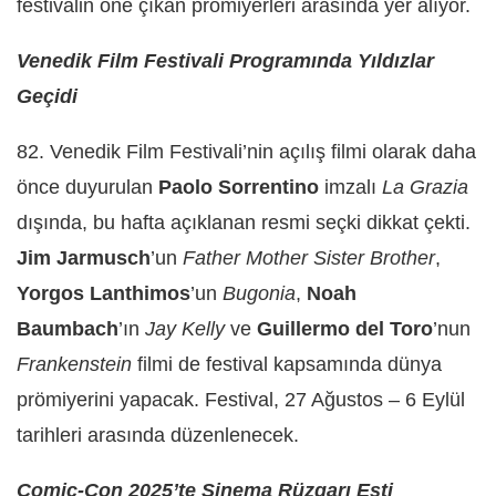
festivalin öne çıkan prömiyerleri arasında yer alıyor.
Venedik Film Festivali Programında Yıldızlar
Geçidi
82. Venedik Film Festivali’nin açılış filmi olarak daha
önce duyurulan
Paolo Sorrentino
imzalı
La Grazia
dışında, bu hafta açıklanan resmi seçki dikkat çekti.
Jim Jarmusch
’un
Father Mother Sister Brother
,
Yorgos
Lanthimos
’un
Bugonia
,
Noah
Baumbach
’ın
Jay Kelly
ve
Guillermo del Toro
’nun
Frankenstein
filmi de festival kapsamında dünya
prömiyerini yapacak. Festival, 27 Ağustos – 6 Eylül
tarihleri arasında düzenlenecek.
Comic-Con 2025’te Sinema Rüzgarı Esti