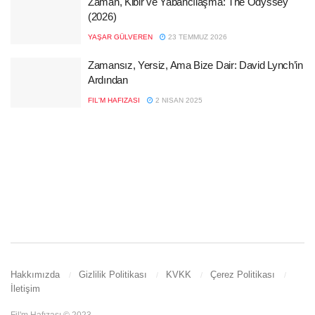
Zaman, Kibir ve Yabancılaşma: The Odyssey
(2026)
YAŞAR GÜLVEREN
23 TEMMUZ 2026
Zamansız, Yersiz, Ama Bize Dair: David Lynch’in
Ardından
FIL'M HAFIZASI
2 NISAN 2025
Hakkımızda
Gizlilik Politikası
KVKK
Çerez Politikası
İletişim