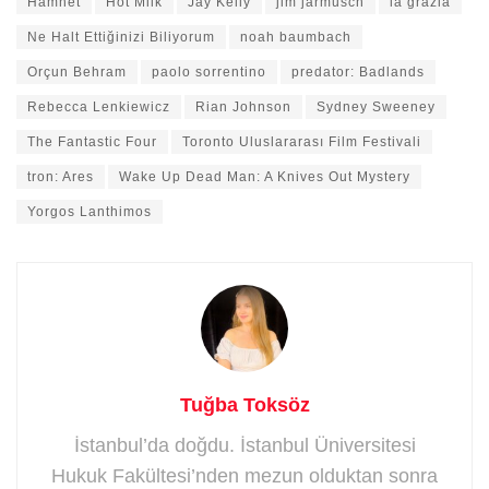
Hamnet
Hot Milk
Jay Kelly
jim jarmusch
la grazia
Ne Halt Ettiğinizi Biliyorum
noah baumbach
Orçun Behram
paolo sorrentino
predator: Badlands
Rebecca Lenkiewicz
Rian Johnson
Sydney Sweeney
The Fantastic Four
Toronto Uluslararası Film Festivali
tron: Ares
Wake Up Dead Man: A Knives Out Mystery
Yorgos Lanthimos
Tuğba Toksöz
İstanbul’da doğdu. İstanbul Üniversitesi
Hukuk Fakültesi’nden mezun olduktan sonra