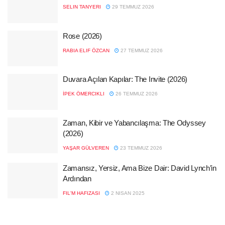
SELIN TANYERI
29 TEMMUZ 2026
Rose (2026)
RABIA ELIF ÖZCAN
27 TEMMUZ 2026
Duvara Açılan Kapılar: The Invite (2026)
İPEK ÖMERCIKLI
26 TEMMUZ 2026
Zaman, Kibir ve Yabancılaşma: The Odyssey
(2026)
YAŞAR GÜLVEREN
23 TEMMUZ 2026
Zamansız, Yersiz, Ama Bize Dair: David Lynch’in
Ardından
FIL'M HAFIZASI
2 NISAN 2025