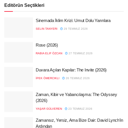
Editörün Seçtikleri
Sinemada İklim Krizi: Umut Dolu Yarınlara
SELIN TANYERI
29 TEMMUZ 2026
Rose (2026)
RABIA ELIF ÖZCAN
27 TEMMUZ 2026
Duvara Açılan Kapılar: The Invite (2026)
İPEK ÖMERCIKLI
26 TEMMUZ 2026
Zaman, Kibir ve Yabancılaşma: The Odyssey
(2026)
YAŞAR GÜLVEREN
23 TEMMUZ 2026
Zamansız, Yersiz, Ama Bize Dair: David Lynch’in
Ardından