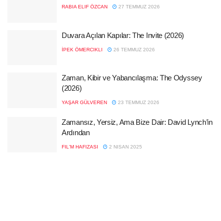
RABIA ELIF ÖZCAN
27 TEMMUZ 2026
Duvara Açılan Kapılar: The Invite (2026)
İPEK ÖMERCIKLI
26 TEMMUZ 2026
Zaman, Kibir ve Yabancılaşma: The Odyssey
(2026)
YAŞAR GÜLVEREN
23 TEMMUZ 2026
Zamansız, Yersiz, Ama Bize Dair: David Lynch’in
Ardından
FIL'M HAFIZASI
2 NISAN 2025