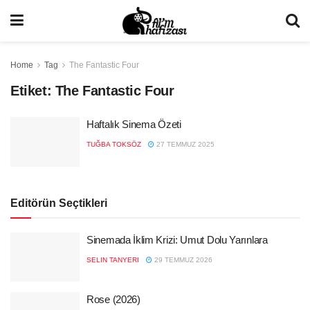
Home
Tag
The Fantastic Four
Etiket:
The Fantastic Four
Haftalık Sinema Özeti
TUĞBA TOKSÖZ
27 TEMMUZ 2025
Editörün Seçtikleri
Sinemada İklim Krizi: Umut Dolu Yarınlara
SELIN TANYERI
29 TEMMUZ 2026
Rose (2026)