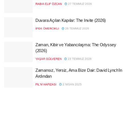
RABIA ELIF ÖZCAN
27 TEMMUZ 2026
Duvara Açılan Kapılar: The Invite (2026)
İPEK ÖMERCIKLI
26 TEMMUZ 2026
Zaman, Kibir ve Yabancılaşma: The Odyssey
(2026)
YAŞAR GÜLVEREN
23 TEMMUZ 2026
Zamansız, Yersiz, Ama Bize Dair: David Lynch’in
Ardından
FIL'M HAFIZASI
2 NISAN 2025