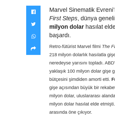
Marvel Sinematik Evreni’
First Steps
, dünya genel
milyon dolar
hasılat eld
başardı.
Retro‑fütürist Marvel filmi
The Fa
218 milyon dolarlık hasılatla giş
neredeyse yarısını topladı. ABD’
yaklaşık 100 milyon dolar gişe ge
bütçesini şimdiden amorti etti.
F
gişe açısından büyük bir rekabe
milyon dolar, uluslararası ala
milyon dolar hasılat elde etmişti.
arasında öne çıkıyor.