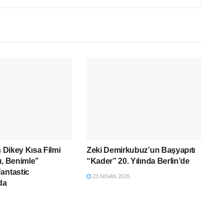
n Dikey Kısa Filmi
Zeki Demirkubuz’un Başyapıtı
ı, Benimle”
“Kader” 20. Yılında Berlin’de
antastic
23 NISAN 2026
da