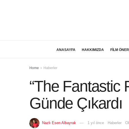
ANASAYFA
HAKKIMIZDA
FİLM ÖNER
Home
Haberler
“The Fantastic F
Günde Çıkardı
Nazlı Esen Albayrak
1 yıl önce
Haberler
Ok