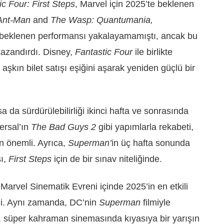
c Four: First Steps
, Marvel için 2025’te beklenen
Ant‑Man
and
The Wasp: Quantumania,
e beklenen performansı yakalayamamıştı, ancak bu
azandırdı
.
Disney,
Fantastic Four
ile birlikte
aşkın bilet satışı eşiğini aşarak yeniden güçlü bir
lsa da sürdürülebilirliği ikinci hafta ve sonrasında
versal’ın
The Bad Guys 2
gibi yapımlarla rekabeti,
an önemli. Ayrıca,
Superman’
in üç hafta sonunda
sı,
First Steps
için de bir sınav niteliğinde.
 Marvel Sinematik Evreni içinde 2025’in en etkili
irdi. Aynı zamanda, DC’nin
Superman
filmiyle
, süper kahraman sinemasında kıyasıya bir yarışın