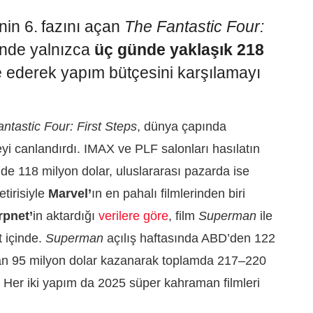
nin 6. fazını açan
The Fantastic Four:
inde yalnızca
üç günde yaklaşık 218
e ederek yapım bütçesini karşılamayı
ntastic Four: First Steps
, dünya çapında
eyi canlandırdı. IMAX ve PLF salonları hasılatın
de 118 milyon dolar, uluslararası pazarda ise
tirisiyle
Marvel’
ın en pahalı filmlerinden biri
rpnet’
in aktardığı
verilere göre
, film
Superman
ile
t içinde.
Superman
açılış haftasında ABD’den 122
ndan 95 milyon dolar kazanarak toplamda 217–220
Her iki yapım da 2025 süper kahraman filmleri