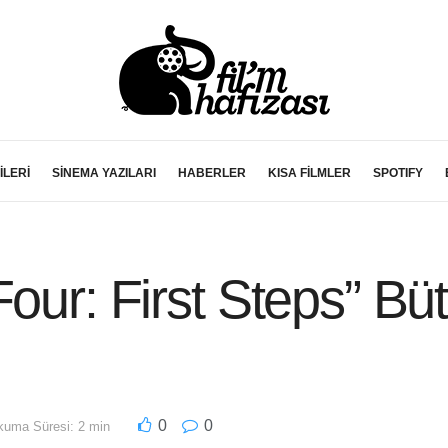
İLERİ
SİNEMA YAZILARI
HABERLER
KISA FİLMLER
SPOTIFY
our: First Steps” Bü
0
0
uma Süresi: 2 min