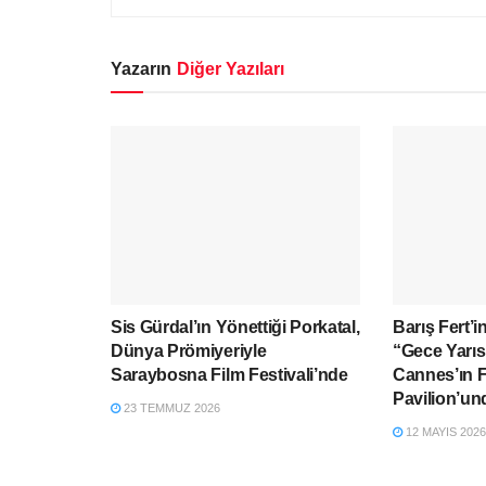
Yazarın
Diğer Yazıları
Sis Gürdal’ın Yönettiği Porkatal,
Barış Fert’i
Dünya Prömiyeriyle
“Gece Yarıs
Saraybosna Film Festivali’nde
Cannes’ın F
Pavilion’un
23 TEMMUZ 2026
12 MAYIS 2026