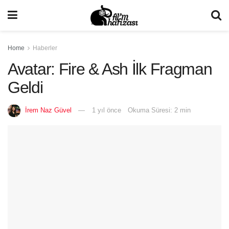
Home
Haberler
Avatar: Fire & Ash İlk Fragman
Geldi
İrem Naz Güvel
1 yıl önce
Okuma Süresi: 2 min