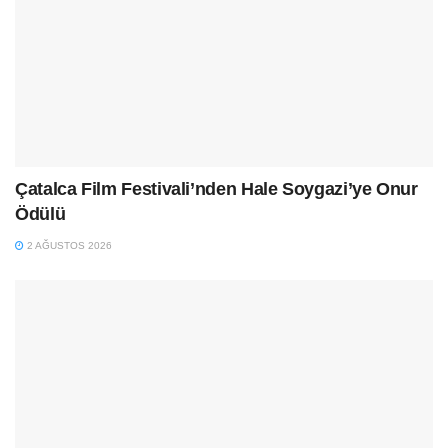
Çatalca Film Festivali’nden Hale Soygazi’ye Onur
Ödülü
2 AĞUSTOS 2026