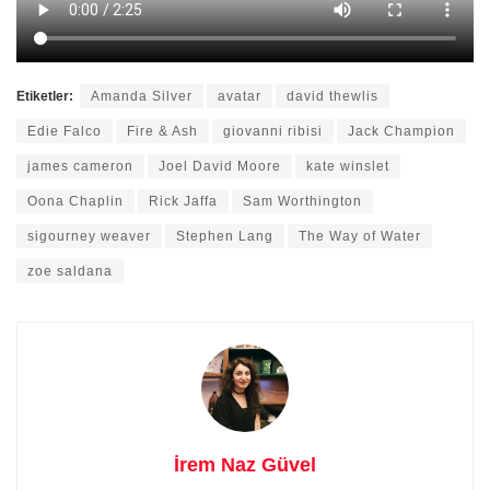
Etiketler:
Amanda Silver
avatar
david thewlis
Edie Falco
Fire & Ash
giovanni ribisi
Jack Champion
james cameron
Joel David Moore
kate winslet
Oona Chaplin
Rick Jaffa
Sam Worthington
sigourney weaver
Stephen Lang
The Way of Water
zoe saldana
İrem Naz Güvel