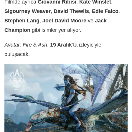
Filmde ayrıca
Giovanni Ribisi
,
Kate Winslet
,
Sigourney Weaver
,
David Thewlis
,
Edie Falco
,
Stephen Lang
,
Joel David Moore
ve
Jack
Champion
gibi isimler yer alıyor.
Avatar: Fire & Ash
,
19 Aralık
‘ta izleyiciyle
buluşacak.