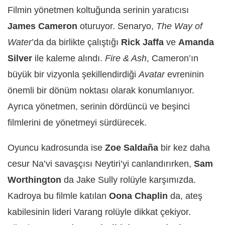
Filmin yönetmen koltuğunda serinin yaratıcısı
James Cameron
oturuyor. Senaryo,
The Way of
Water
’da da birlikte çalıştığı
Rick Jaffa
ve
Amanda
Silver
ile kaleme alındı.
Fire & Ash
, Cameron’ın
büyük bir vizyonla şekillendirdiği
Avatar
evreninin
önemli bir dönüm noktası olarak konumlanıyor.
Ayrıca yönetmen, serinin dördüncü ve beşinci
filmlerini de yönetmeyi sürdürecek.
Oyuncu kadrosunda ise
Zoe Saldaña
bir kez daha
cesur Na’vi savaşçısı Neytiri’yi canlandırırken,
Sam
Worthington
da Jake Sully rolüyle karşımızda.
Kadroya bu filmle katılan
Oona Chaplin
da, ateş
kabilesinin lideri Varang rolüyle dikkat çekiyor.