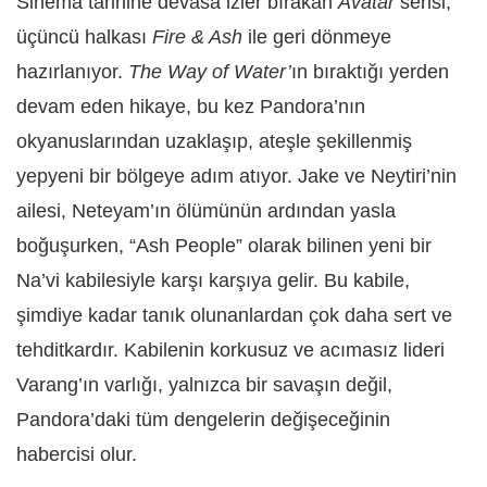
Sinema tarihine devasa izler bırakan
Avatar
serisi,
üçüncü halkası
Fire & Ash
ile geri dönmeye
hazırlanıyor.
The Way of Water’
ın bıraktığı yerden
devam eden hikaye, bu kez Pandora’nın
okyanuslarından uzaklaşıp, ateşle şekillenmiş
yepyeni bir bölgeye adım atıyor. Jake ve Neytiri’nin
ailesi, Neteyam’ın ölümünün ardından yasla
boğuşurken, “Ash People” olarak bilinen yeni bir
Na’vi kabilesiyle karşı karşıya gelir. Bu kabile,
şimdiye kadar tanık olunanlardan çok daha sert ve
tehditkardır. Kabilenin korkusuz ve acımasız lideri
Varang’ın varlığı, yalnızca bir savaşın değil,
Pandora’daki tüm dengelerin değişeceğinin
habercisi olur.