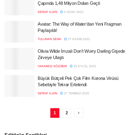
Çapında 1,48 Milyon Doları Geçti
SERAP ILGIN
4 OCAK 2023
Avatar: The Way of Water’dan Yeni Fragman
Paylaşıldı!
TULUHAN SENA
27 KASIM 2022
Olivia Wilde İmzalı Don’t Worry Darling Gişede
Zirveye Ulaştı
YAKAMOZ SÖZÜBIR
26 EYLÜL 2022
Büyük Bütçeli Pek Çok Film Korona Virüsü
Sebebiyle Tekrar Ertelendi
SERAP ILGIN
27 TEMMUZ 2020
1
2