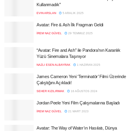
Kullanmadık”
EVIN ARSLAN
5 ARALIK 2025
Avatar: Fire & Ash İlk Fragman Geldi
İREM NAZ GÜVEL
29 TEMMUZ 2025
“Avatar: Fire and Ash” ile Pandora’nın Karanlık
Yüzü Sinemalara Taşınıyor
NAZLI ESEN ALBAYRAK
1 HAZIRAN 2025
James Cameron Yeni ‘Terminatör’ Filmi Üzerinde
Çalıştığını Açıkladı!
SEHER KIZILIRMAK
16 AĞUSTOS 2024
Jordan Peele Yeni Film Çalışmalarına Başladı
İREM NAZ GÜVEL
21 MART 2023
Avatar: The Way of Water’ın Hasılatı, Dünya