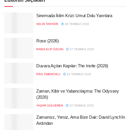
Editörün Seçtikleri
Sinemada İklim Krizi: Umut Dolu Yarınlara
SELIN TANYERI
29 TEMMUZ 2026
Rose (2026)
RABIA ELIF ÖZCAN
27 TEMMUZ 2026
Duvara Açılan Kapılar: The Invite (2026)
İPEK ÖMERCIKLI
26 TEMMUZ 2026
Zaman, Kibir ve Yabancılaşma: The Odyssey
(2026)
YAŞAR GÜLVEREN
23 TEMMUZ 2026
Zamansız, Yersiz, Ama Bize Dair: David Lynch’in
Ardından