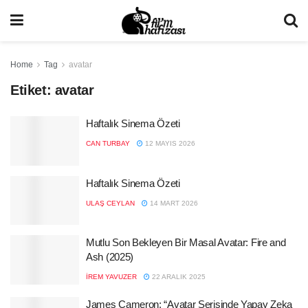
Home
Tag
avatar
Etiket:
avatar
Haftalık Sinema Özeti
CAN TURBAY
12 MAYIS 2026
Haftalık Sinema Özeti
ULAŞ CEYLAN
14 MART 2026
Mutlu Son Bekleyen Bir Masal Avatar: Fire and
Ash (2025)
İREM YAVUZER
22 ARALIK 2025
James Cameron: “Avatar Serisinde Yapay Zeka