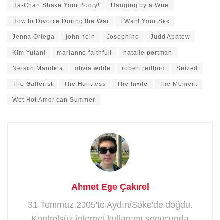
Ha-Chan Shake Your Booty!
Hanging by a Wire
How to Divorce During the War
I Want Your Sex
Jenna Ortega
john nein
Josephine
Judd Apatow
Kim Yutani
marianne faithfull
natalie portman
Nelson Mandela
olivia wilde
robert redford
Seized
The Gallerist
The Huntress
The Invite
The Moment
Wet Hot American Summer
Ahmet Ege Çakırel
31 Temmuz 2005'te Aydın/Söke'de doğdu.
Kontrolsüz internet kullanımı sonucunda