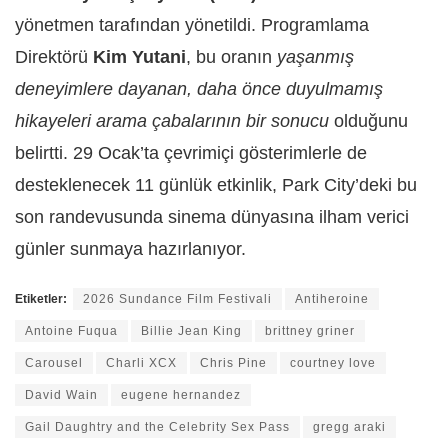
yönetmen tarafından yönetildi. Programlama
Direktörü
Kim Yutani
, bu oranın
yaşanmış
deneyimlere dayanan, daha önce duyulmamış
hikayeleri arama çabalarının bir sonucu
olduğunu
belirtti. 29 Ocak’ta çevrimiçi gösterimlerle de
desteklenecek 11 günlük etkinlik, Park City’deki bu
son randevusunda sinema dünyasına ilham verici
günler sunmaya hazırlanıyor.
Etiketler:
2026 Sundance Film Festivali
Antiheroine
Antoine Fuqua
Billie Jean King
brittney griner
Carousel
Charli XCX
Chris Pine
courtney love
David Wain
eugene hernandez
Gail Daughtry and the Celebrity Sex Pass
gregg araki