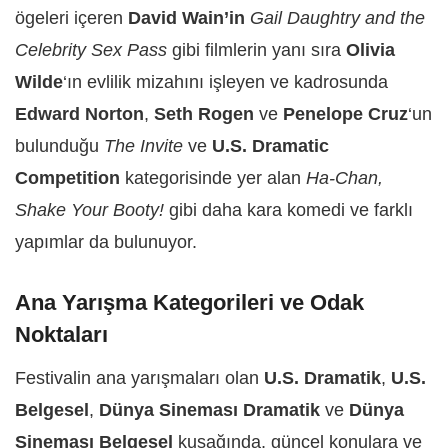
ögeleri içeren
David Wain’in
Gail Daughtry and the
Celebrity Sex Pass
gibi filmlerin yanı sıra
Olivia
Wilde
‘ın evlilik mizahını işleyen ve kadrosunda
Edward Norton
,
Seth Rogen
ve
Penelope Cruz
‘un
bulunduğu
The Invite
ve
U.S. Dramatic
Competition
kategorisinde yer alan
Ha-Chan,
Shake Your Booty!
gibi daha kara komedi ve farklı
yapımlar da bulunuyor.
Ana Yarışma Kategorileri ve Odak
Noktaları
Festivalin ana yarışmaları olan
U.S. Dramatik
,
U.S.
Belgesel
,
Dünya Sineması Dramatik
ve
Dünya
Sineması Belgesel
kuşağında, güncel konulara ve