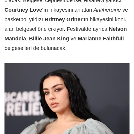
olacak. Belgesel cephesinde ise, efsanevi şarkıcı
Courtney Love
‘ın hikayesini anlatan
Antiheroine
ve
basketbol yıldızı
Brittney Griner
‘ın hikayesini konu
alan belgesel öne çıkıyor. Festivalde ayrıca
Nelson
Mandela
,
Billie Jean King
ve
Marianne Faithfull
belgeselleri de bulunacak.