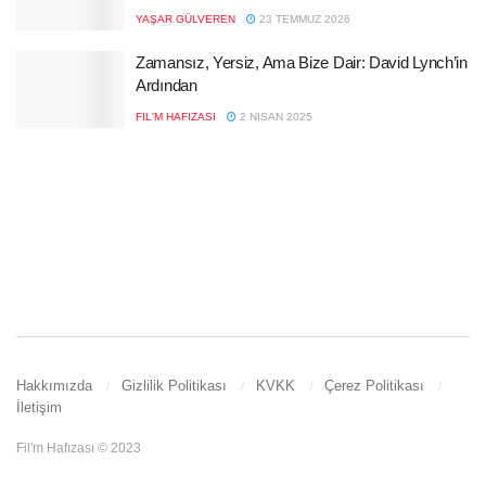
YAŞAR GÜLVEREN
23 TEMMUZ 2026
Zamansız, Yersiz, Ama Bize Dair: David Lynch’in
Ardından
FIL'M HAFIZASI
2 NISAN 2025
Hakkımızda
Gizlilik Politikası
KVKK
Çerez Politikası
İletişim
Fil'm Hafızası © 2023