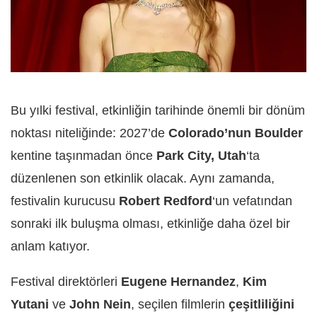
Bu yılki festival, etkinliğin tarihinde önemli bir dönüm
noktası
niteliğinde:
2027’de
Colorado’nun Boulder
kentine taşınmadan önce
Park City, Utah
‘ta
düzenlenen son etkinlik olacak.
Aynı zamanda,
festivalin kurucusu
Robert Redford
‘un vefatından
sonraki ilk buluşma olması,
etkinliğe daha özel bir
anlam
katıyor.
Festival direktörleri
Eugene Hernandez
,
Kim
Yutani
ve
John Nein
, seçilen filmlerin
çeşitliliğini