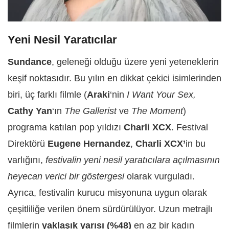
Yeni Nesil Yaratıcılar
Sundance
, geleneği olduğu üzere yeni yeteneklerin
keşif noktasıdır. Bu yılın en dikkat çekici isimlerinden
biri, üç farklı filmle (
Araki
‘nin
I Want Your Sex,
Cathy Yan
‘ın
The Gallerist
ve
The Moment
)
programa katılan pop yıldızı
Charli XCX
. Festival
Direktörü
Eugene Hernandez
,
Charli XCX’
in bu
varlığını,
festivalin yeni nesil yaratıcılara açılmasının
heyecan verici bir göstergesi
olarak vurguladı.
Ayrıca, festivalin kurucu misyonuna uygun olarak
çeşitliliğe verilen önem sürdürülüyor. Uzun metrajlı
filmlerin
yaklaşık yarısı (%48)
en az bir kadın