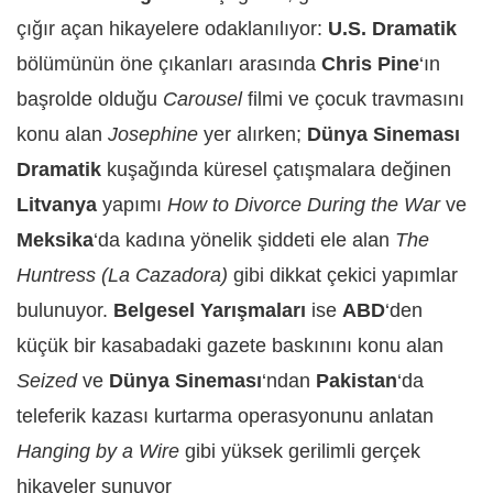
çığır açan hikayelere odaklanılıyor:
U.S. Dramatik
bölümünün öne çıkanları arasında
Chris Pine
‘ın
başrolde olduğu
Carousel
filmi ve çocuk travmasını
konu alan
Josephine
yer alırken;
Dünya Sineması
Dramatik
kuşağında küresel çatışmalara değinen
Litvanya
yapımı
How to Divorce During the War
ve
Meksika
‘da kadına yönelik şiddeti ele alan
The
Huntress (La Cazadora)
gibi dikkat çekici yapımlar
bulunuyor.
Belgesel Yarışmaları
ise
ABD
‘den
küçük bir kasabadaki gazete baskınını konu alan
Seized
ve
Dünya Sineması
‘ndan
Pakistan
‘da
teleferik kazası kurtarma operasyonunu anlatan
Hanging by a Wire
gibi yüksek gerilimli gerçek
hikayeler sunuyor