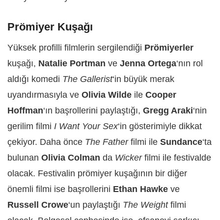
Prömiyer Kuşağı
Yüksek profilli filmlerin sergilendiği
Prömiyerler
kuşağı,
Natalie Portman
ve
Jenna Ortega
‘nın rol
aldığı komedi
The Gallerist
‘in büyük merak
uyandırmasıyla ve
Olivia Wilde
ile
Cooper
Hoffman
‘ın başrollerini paylaştığı,
Gregg Araki
‘nin
gerilim filmi
I Want Your Sex
‘in gösterimiyle dikkat
çekiyor. Daha önce
The Father
filmi ile
Sundance
‘ta
bulunan
Olivia Colman
da
Wicker
filmi ile festivalde
olacak. Festivalin prömiyer kuşağının bir diğer
önemli filmi ise başrollerini
Ethan Hawke
ve
Russell Crowe
‘un paylaştığı
The Weight
filmi