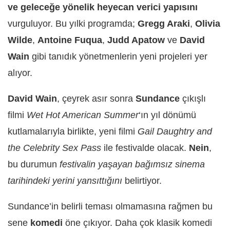
ve geleceğe yönelik heyecan verici yapısını
vurguluyor. Bu yılki programda;
Gregg Araki
,
Olivia
Wilde
,
Antoine Fuqua
,
Judd Apatow
ve
David
Wain
gibi tanıdık yönetmenlerin yeni projeleri yer
alıyor.
David Wain
, çeyrek asır sonra
Sundance
çıkışlı
filmi
Wet Hot American Summer
‘ın yıl dönümü
kutlamalarıyla birlikte, yeni filmi
Gail Daughtry and
the Celebrity Sex Pass
ile festivalde olacak.
Nein
,
bu durumun
festivalin yaşayan bağımsız sinema
tarihindeki yerini yansıttığını
belirtiyor.
Sundance’in belirli teması olmamasına rağmen bu
sene
komedi
öne çıkıyor. Daha çok klasik komedi