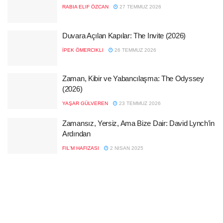
RABIA ELIF ÖZCAN
27 TEMMUZ 2026
Duvara Açılan Kapılar: The Invite (2026)
İPEK ÖMERCIKLI
26 TEMMUZ 2026
Zaman, Kibir ve Yabancılaşma: The Odyssey
(2026)
YAŞAR GÜLVEREN
23 TEMMUZ 2026
Zamansız, Yersiz, Ama Bize Dair: David Lynch’in
Ardından
FIL'M HAFIZASI
2 NISAN 2025