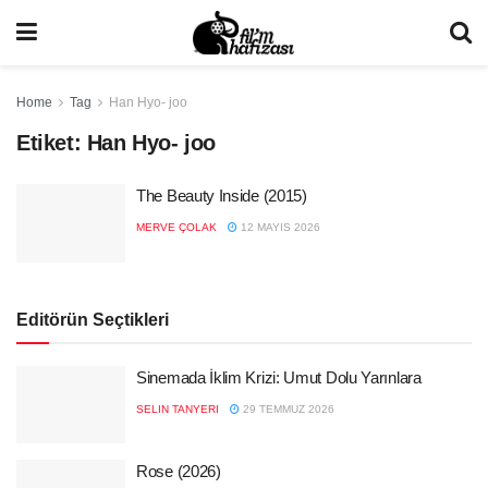
Home
Tag
Han Hyo- joo
Etiket:
Han Hyo- joo
The Beauty Inside (2015)
MERVE ÇOLAK
12 MAYIS 2026
Editörün Seçtikleri
Sinemada İklim Krizi: Umut Dolu Yarınlara
SELIN TANYERI
29 TEMMUZ 2026
Rose (2026)