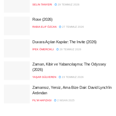
SELIN TANYERI
29 TEMMUZ 2026
Rose (2026)
RABIA ELIF ÖZCAN
27 TEMMUZ 2026
Duvara Açılan Kapılar: The Invite (2026)
İPEK ÖMERCIKLI
26 TEMMUZ 2026
Zaman, Kibir ve Yabancılaşma: The Odyssey
(2026)
YAŞAR GÜLVEREN
23 TEMMUZ 2026
Zamansız, Yersiz, Ama Bize Dair: David Lynch’in
Ardından
FIL'M HAFIZASI
2 NISAN 2025