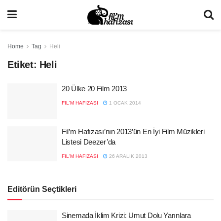
Home
Tag
Heli
Etiket:
Heli
20 Ülke 20 Film 2013
FIL'M HAFIZASI
1 OCAK 2014
Fil’m Hafızası’nın 2013’ün En İyi Film Müzikleri
Listesi Deezer’da
FIL'M HAFIZASI
26 ARALIK 2013
Editörün Seçtikleri
Sinemada İklim Krizi: Umut Dolu Yarınlara