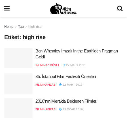
Home
Tag
high rise
Etiket:
high rise
Ben Wheatley İmzalı In the Earth’den Fragman
Geldi
İREM NAZ GÜVEL
27 MART 2021
35. İstanbul Film Festivali Önerileri
FIL'M HAFIZASI
22 MART 2016
2016’nın Merakla Beklenen Filmleri
FIL'M HAFIZASI
23 OCAK 2016