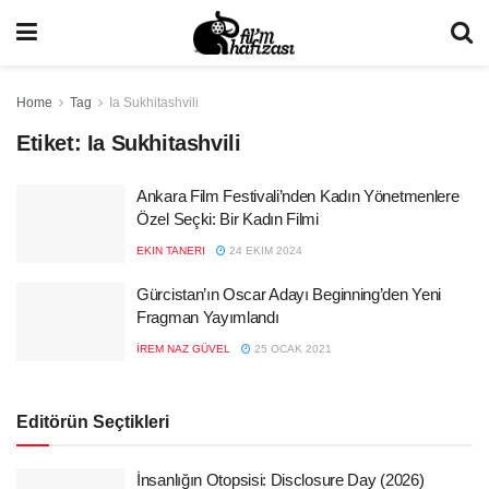
Home
Tag
Ia Sukhitashvili
Etiket:
Ia Sukhitashvili
Ankara Film Festivali’nden Kadın Yönetmenlere
Özel Seçki: Bir Kadın Filmi
EKIN TANERI
24 EKIM 2024
Gürcistan’ın Oscar Adayı Beginning’den Yeni
Fragman Yayımlandı
İREM NAZ GÜVEL
25 OCAK 2021
Editörün Seçtikleri
İnsanlığın Otopsisi: Disclosure Day (2026)