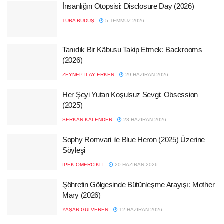
İnsanlığın Otopsisi: Disclosure Day (2026)
TUBA BÜDÜŞ
5 TEMMUZ 2026
Tanıdık Bir Kâbusu Takip Etmek: Backrooms
(2026)
ZEYNEP İLAY ERKEN
29 HAZIRAN 2026
Her Şeyi Yutan Koşulsuz Sevgi: Obsession
(2025)
SERKAN KALENDER
23 HAZIRAN 2026
Sophy Romvari ile Blue Heron (2025) Üzerine
Söyleşi
İPEK ÖMERCIKLI
20 HAZIRAN 2026
Şöhretin Gölgesinde Bütünleşme Arayışı: Mother
Mary (2026)
YAŞAR GÜLVEREN
12 HAZIRAN 2026