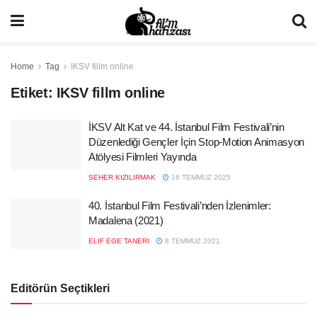
Home
Tag
IKSV fillm online
Etiket:
IKSV fillm online
İKSV Alt Kat ve 44. İstanbul Film Festivali’nin
Düzenlediği Gençler İçin Stop-Motion Animasyon
Atölyesi Filmleri Yayında
SEHER KIZILIRMAK
16 TEMMUZ 2025
40. İstanbul Film Festivali’nden İzlenimler:
Madalena (2021)
ELIF EGE TANERI
8 TEMMUZ 2021
Editörün Seçtikleri