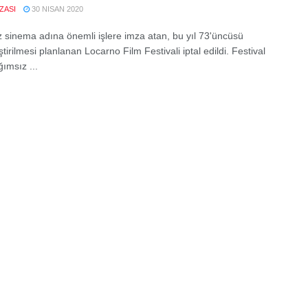
IZASI
30 NISAN 2020
 sinema adına önemli işlere imza atan, bu yıl 73'üncüsü
tirilmesi planlanan Locarno Film Festivali iptal edildi. Festival
ğımsız ...