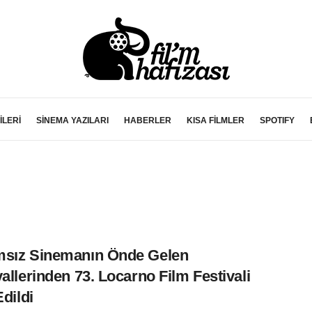
İLERİ
SİNEMA YAZILARI
HABERLER
KISA FİLMLER
SPOTIFY
msız Sinemanın Önde Gelen
vallerinden 73. Locarno Film Festivali
Edildi