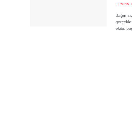
FIL'M HAF
Bağımsız
gerçekleş
ekibi, ba