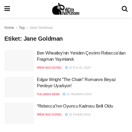
Home
Tag
Jane Goldman
Etiket:
Jane Goldman
Ben Wheatley’nin Yeniden Çevrimi Rebecca’dan
Fragman Yayınlandı
İREM NAZ GÜVEL
10 EYLÜL 2020
Edgar Wright ”The Chain” Romanını Beyaz
Perdeye Uyarlıyor!
TULUHAN SENA
22 HAZIRAN 2020
“Rebecca”nın Oyuncu Kadrosu Belli Oldu
İREM NAZ GÜVEL
15 KASIM 2018