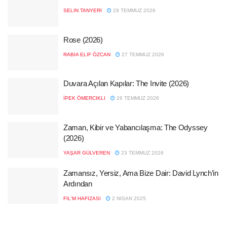
SELIN TANYERI
29 TEMMUZ 2026
Rose (2026)
RABIA ELIF ÖZCAN
27 TEMMUZ 2026
Duvara Açılan Kapılar: The Invite (2026)
İPEK ÖMERCIKLI
26 TEMMUZ 2026
Zaman, Kibir ve Yabancılaşma: The Odyssey
(2026)
YAŞAR GÜLVEREN
23 TEMMUZ 2026
Zamansız, Yersiz, Ama Bize Dair: David Lynch’in
Ardından
FIL'M HAFIZASI
2 NISAN 2025