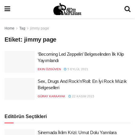
Home
Tag
jimmy page
Etiket:
jimmy page
‘Becoming Led Zeppelin’ Belgeselinden İlk Klip
Yayımlandı
EKIN ÖZGÜVEN
5 EYLÜL 2021
Sex, Drugs And Rock’n’Roll: En İyi Rock Müzik
Belgeselleri
GÜRAY KARAAYAK
22 KASIM 2015
Editörün Seçtikleri
Sinemada İklim Krizi: Umut Dolu Yarınlara