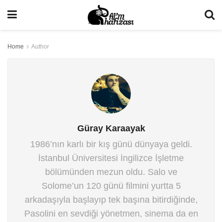
Home
Author
Güray Karaayak
1986’nın karlı bir kış günü dünyaya geldi.
İstanbul Üniversitesi İngilizce İşletme
bölümünden mezun oldu. Salo ve
Solome’un 120 günü filmini yurtta 5
arkadaşıyla başlayıp tek başına bitirdiğinde,
Pasolini en sevdiği yönetmen, sinema da en