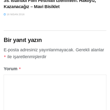
35. İstanbul Film Festivali İzlenimleri: Haklıyız,
Kazanacağız – Mavi Bisiklet
16 NISAN 2016
Bir yanıt yazın
E-posta adresiniz yayınlanmayacak.
Gerekli alanlar
ile işaretlenmişlerdir
*
Yorum
*