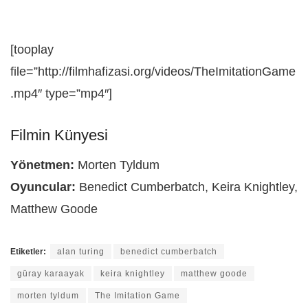
[tooplay
file=”http://filmhafizasi.org/videos/TheImitationGame
.mp4″ type=”mp4″]
Filmin Künyesi
Yönetmen:
Morten Tyldum
Oyuncular:
Benedict Cumberbatch, Keira Knightley,
Matthew Goode
Etiketler:
alan turing
benedict cumberbatch
güray karaayak
keira knightley
matthew goode
morten tyldum
The Imitation Game