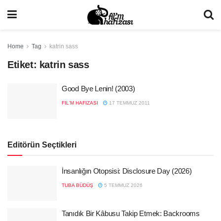
Home
Tag
katrin sass
Etiket:
katrin sass
Good Bye Lenin! (2003)
FIL'M HAFIZASI
17 TEMMUZ 2011
Editörün Seçtikleri
İnsanlığın Otopsisi: Disclosure Day (2026)
TUBA BÜDÜŞ
5 TEMMUZ 2026
Tanıdık Bir Kâbusu Takip Etmek: Backrooms