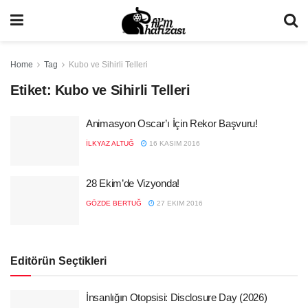
Home
Tag
Kubo ve Sihirli Telleri
Etiket:
Kubo ve Sihirli Telleri
Animasyon Oscar’ı İçin Rekor Başvuru!
İLKYAZ ALTUĞ
16 KASIM 2016
28 Ekim’de Vizyonda!
GÖZDE BERTUĞ
27 EKIM 2016
Editörün Seçtikleri
İnsanlığın Otopsisi: Disclosure Day (2026)