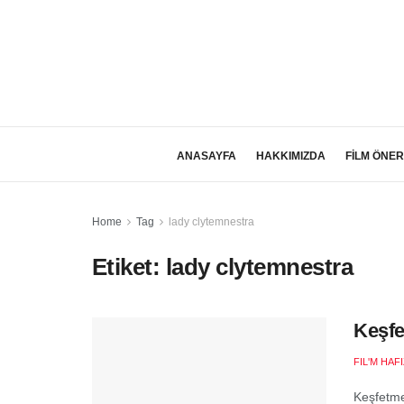
ANASAYFA
HAKKIMIZDA
FİLM ÖNER
Home
Tag
lady clytemnestra
Etiket:
lady clytemnestra
Keşfe
FIL'M HAF
Keşfetme