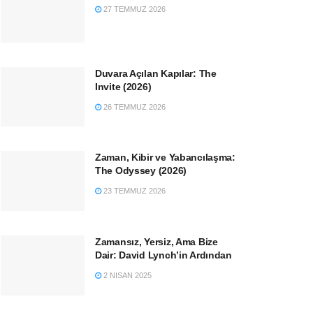
27 TEMMUZ 2026
Duvara Açılan Kapılar: The
Invite (2026)
26 TEMMUZ 2026
Zaman, Kibir ve Yabancılaşma:
The Odyssey (2026)
23 TEMMUZ 2026
Zamansız, Yersiz, Ama Bize
Dair: David Lynch’in Ardından
2 NISAN 2025