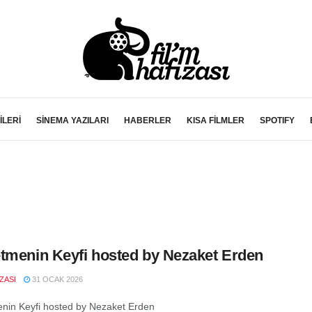
İLERİ
SİNEMA YAZILARI
HABERLER
KISA FİLMLER
SPOTIFY
tmenin Keyfi hosted by Nezaket Erden
IZASI
31 OCAK 2026
nin Keyfi hosted by Nezaket Erden